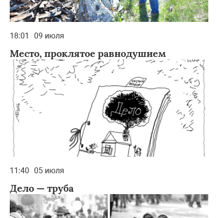
18:01
09 июля
Место, проклятое равнодушием
11:40
05 июля
Дело — труба