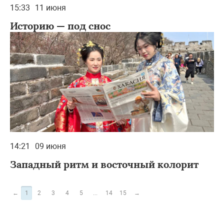
15:33
11 июня
Историю — под снос
14:21
09 июня
Западный ритм и восточный колорит
←
1
2
3
4
5
...
14
15
→