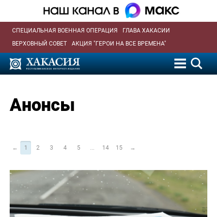
СПЕЦИАЛЬНАЯ ВОЕННАЯ ОПЕРАЦИЯ
ГЛАВА ХАКАСИИ
ВЕРХОВНЫЙ СОВЕТ
АКЦИЯ "ГЕРОИ НА ВСЕ ВРЕМЕНА"
Анонсы
←
1
2
3
4
5
...
14
15
→