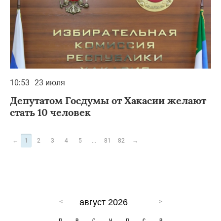
10:53
23 июля
Депутатом Госдумы от Хакасии желают
стать 10 человек
←
1
2
3
4
5
...
81
82
→
август 2026
п
в
с
ч
п
с
в