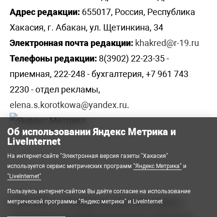
Адрес редакции:
655017, Россия, Республика
Хакасия, г. Абакан, ул. Щетинкина, 34
Электронная почта редакции:
khakred@r-19.ru
Телефоны редакции:
8(3902) 22-23-35 -
приемная, 222-248 - бухгалтерия, +7 961 743
2230 - отдел рекламы,
elena.s.korotkowa@yandex.ru
.
Об использовании Яндекс Метрика и
LiveInternet
На интернет-сайте "Электронная версия газеты "Хакасия"
используется сервис метрических программ
"Яндекс Метрика"
и
"LiveInternet"
Пользуясь интернет-сайтом Вы даёте согласие на использование
2008-2026 © Государственное автономное
метрической программы "Яндекс метрика" и LiveInternet