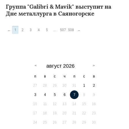
Группа "Galibri & Mavik" выступит на
Дне металлурга в Саяногорске
←
1
2
3
4
5
...
507
508
→
август 2026
п
в
с
ч
п
с
в
27
28
29
30
31
1
2
3
4
5
6
7
8
9
10
11
12
13
14
15
16
17
18
19
20
21
22
23
24
25
26
27
28
29
30