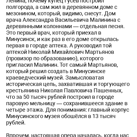
Ленина, почему купец Гусев построил
полгорода, а сам жил в деревянном доме с
мезонином, который, видимо, снесут. Дом
врача Александра Васильевича Малинина с
деревянными колоннами — отдельная песня.
Это первый врач, который приехал в
Минусинск, и как раз в его доме открылась
первая в городе аптека. А руководил той
аптекой Николай Михайлович Мартьянов
(провизор по образованию), которого
пригласил Малинин. Тот самый Мартьянов,
который решил создать в Минусинске
краеведческий музей. Замысловатая
историческая цепь, захватившая и торгующего
крестьянина Николая Павловича Пашенных,
что за 50 тысяч рублей построил в городе
паровую мельницу — сохранившееся здание в
четыре этажа. Для понимания: главный корпус
Минусинского музея обошёлся в 13 тысяч
рублей.
Впрочем, настоящая опера началась, когда нас