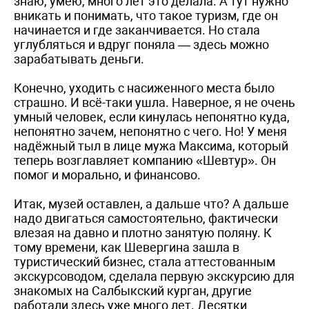
знаю, умею, много лет это делала. А тут нужно
вникать и понимать, что такое туризм, где он
начинается и где заканчивается. Но стала
углубляться и вдруг поняла — здесь можно
зарабатывать деньги.
Конечно, уходить с насиженного места было
страшно. И всё-таки ушла. Наверное, я не очень
умный человек, если кинулась непонятно куда,
непонятно зачем, непонятно с чего. Но! У меня
надёжный тыл в лице мужа Максима, который
теперь возглавляет компанию «Шевтур». Он
помог и морально, и финансово.
Итак, музей оставлен, а дальше что? А дальше
надо двигаться самостоятельно, фактически
влезая на давно и плотно занятую поляну. К
тому времени, как Шевергина зашла в
туристический бизнес, стала аттестованным
экскурсоводом, сделала первую экскурсию для
знакомых на Салбыкский курган, другие
работали здесь уже много лет. Десятки