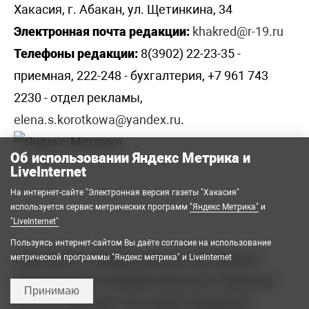
Хакасия, г. Абакан, ул. Щетинкина, 34
Электронная почта редакции:
khakred@r-19.ru
Телефоны редакции:
8(3902) 22-23-35 -
приемная, 222-248 - бухгалтерия, +7 961 743
2230 - отдел рекламы,
elena.s.korotkowa@yandex.ru
.
Об использовании Яндекс Метрика и
LiveInternet
На интернет-сайте "Электронная версия газеты "Хакасия"
используется сервис метрических программ
"Яндекс Метрика"
и
"LiveInternet"
Пользуясь интернет-сайтом Вы даёте согласие на использование
2008-2026 © Государственное автономное
метрической программы "Яндекс метрика" и LiveInternet
учреждение Республики Хакасия «Редакция
Принимаю
газеты «Хакасия». Все права защищены.