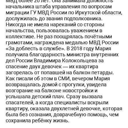
МВД более 20 лет. Она занимала должность
начальника штаба управления по вопросам
миграции ГУ МВД России по Иркутской области,
дослужилась до звания подполковника.
Никогда не имела нареканий со стороны
начальства, пользовалась уважением в
коллективе. Не раз поощрялась почётными
грамотами, награждена медалью МВД России
«За доблесть в службе». В 2018 году Мария
получила благодарность министра внутренних
дел России Владимира Колокольцева за
спасение двух девочек — их квартира
загорелась от попавшей на балкон петарды.
Как писали об этом в СМИ, вечером Мария
возвращалась домой с прогулки, увидела
возгорание на балконе новостройки и
услышала детский плач. Сразу вызвала
спасателей, а когда специалисты вскрыли
квартиру, оказала двухлетней девочке, которая
была без сознания, доврачебную помощь, чем
сохранила ребёнку жизнь.