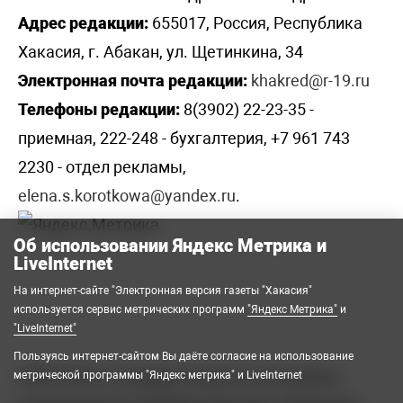
Адрес редакции:
655017, Россия, Республика
Хакасия, г. Абакан, ул. Щетинкина, 34
Электронная почта редакции:
khakred@r-19.ru
Телефоны редакции:
8(3902) 22-23-35 -
приемная, 222-248 - бухгалтерия, +7 961 743
2230 - отдел рекламы,
elena.s.korotkowa@yandex.ru
.
Об использовании Яндекс Метрика и
LiveInternet
На интернет-сайте "Электронная версия газеты "Хакасия"
используется сервис метрических программ
"Яндекс Метрика"
и
"LiveInternet"
Пользуясь интернет-сайтом Вы даёте согласие на использование
2008-2026 © Государственное автономное
метрической программы "Яндекс метрика" и LiveInternet