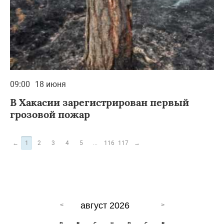
09:00
18 июня
В Хакасии зарегистрирован первый
грозовой пожар
←
1
2
3
4
5
...
116
117
→
август 2026
п
в
с
ч
п
с
в