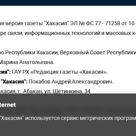
версия газеты "Хакасия" ЭЛ № ФС 77 - 71258 от 10 
ере связи, информационных технологий и массовых
о Республики Хакасии, Верховный Совет Республики
Марина Анатольевна.
ия":
ГАУ РХ «Редакция газеты «Хакасия».
"Хакасия":
Похабов Андрей Александрович.
касия, г. Абакан, ул. Щетинкина, 34
ternet
я, 222-248 - бухгалтерия, +7 961 743 2230 - отдел рек
 "Хакасия" используется сервис метрических програ