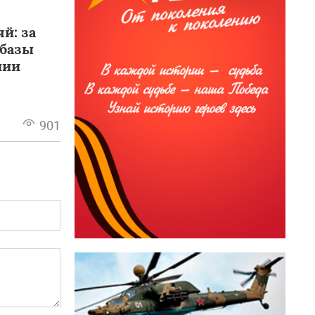
й: за
Абазы
нии
901