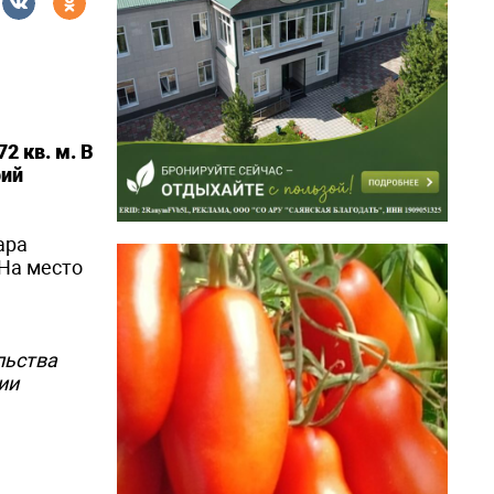
2 кв. м. В
рий
ара
 На место
льства
ии