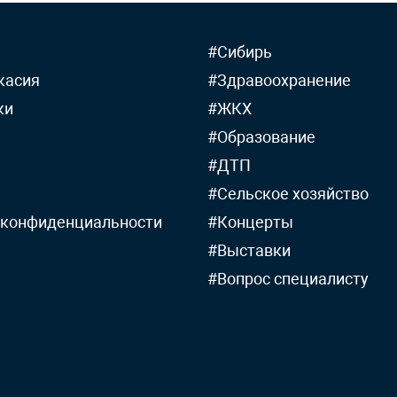
#Сибирь
касия
#Здравоохранение
ки
#ЖКХ
#Образование
#ДТП
#Сельское хозяйство
 конфиденциальности
#Концерты
#Выставки
#Вопрос специалисту