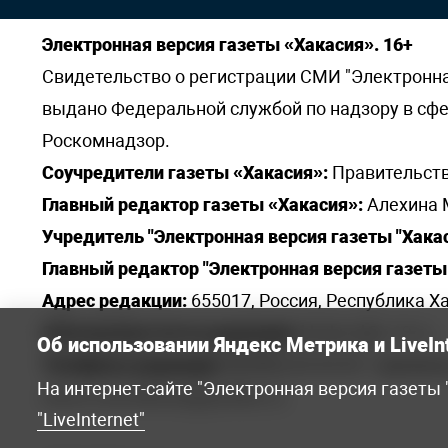
Электронная версия газеты «Хакасия». 16+
Свидетельство о регистрации СМИ "Электронная 
выдано Федеральной службой по надзору в сф
Роскомнадзор.
Соучредители газеты «Хакасия»:
Правительств
Главный редактор газеты «Хакасия»:
Алехина 
Учредитель "Электронная версия газеты "Хакас
Главный редактор "Электронная версия газеты 
Адрес редакции:
655017, Россия, Республика Ха
Электронная почта редакции:
khakred@r-19.ru
Об использовании Яндекс Метрика и LiveIn
Телефоны редакции:
8(3902) 22-23-35 - приемна
На интернет-сайте "Электронная версия газеты
elena.s.korotkowa@yandex.ru
.
"LiveInternet"