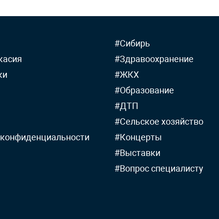
#Сибирь
касия
#Здравоохранение
ки
#ЖКХ
#Образование
#ДТП
#Сельское хозяйство
 конфиденциальности
#Концерты
#Выставки
#Вопрос специалисту