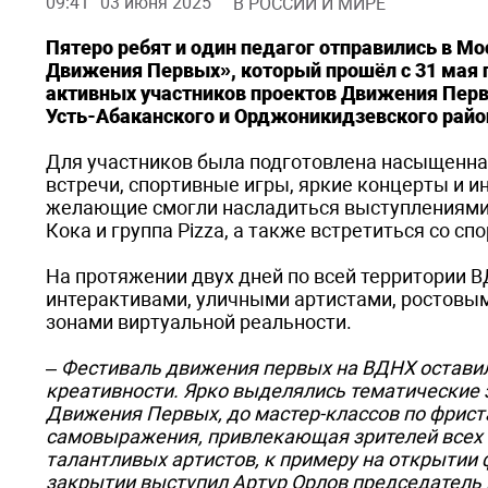
09:41
03 июня 2025
В РОССИИ И МИРЕ
Пятеро ребят и один педагог отправились в М
Движения Первых», который прошёл с 31 мая п
активных участников проектов Движения Первы
Усть-Абаканского и Орджоникидзевского райо
Для участников была подготовлена насыщенна
встречи, спортивные игры, яркие концерты и и
желающие смогли насладиться выступлениями а
Кока и группа Pizza, а также встретиться со с
На протяжении двух дней по всей территории 
интерактивами, уличными артистами, ростовым
зонами виртуальной реальности.
– Фестиваль движения первых на ВДНХ оставил
креативности. Ярко выделялись тематические 
Движения Первых, до мастер-классов по фрист
самовыражения, привлекающая зрителей всех 
талантливых артистов, к примеру на открытии 
закрытии выступил Артур Орлов председатель