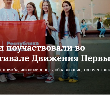
 поучаствовали во
стивале Движения Перв
 дружба, инклюзивность, образование, творчество 