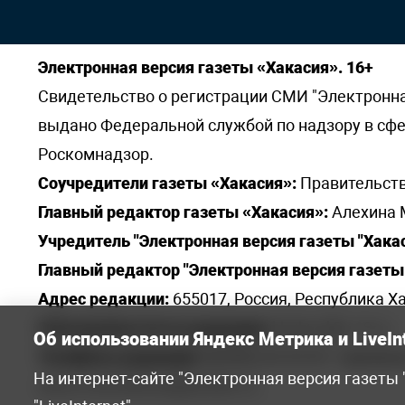
Электронная версия газеты «Хакасия». 16+
Свидетельство о регистрации СМИ "Электронная 
выдано Федеральной службой по надзору в сф
Роскомнадзор.
Соучредители газеты «Хакасия»:
Правительств
Главный редактор газеты «Хакасия»:
Алехина 
Учредитель "Электронная версия газеты "Хакас
Главный редактор "Электронная версия газеты 
Адрес редакции:
655017, Россия, Республика Ха
Электронная почта редакции:
khakred@r-19.ru
Об использовании Яндекс Метрика и LiveIn
Телефоны редакции:
8(3902) 22-23-35 - приемна
На интернет-сайте "Электронная версия газеты
elena.s.korotkowa@yandex.ru
.