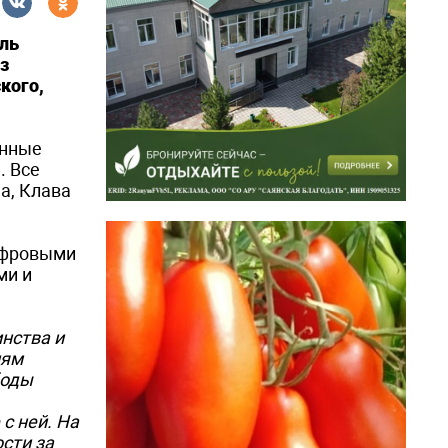
аль
з
кого,
онные
. Все
а, Клава
цифровыми
ми и
нства и
иям
боды
с ней. На
сти за