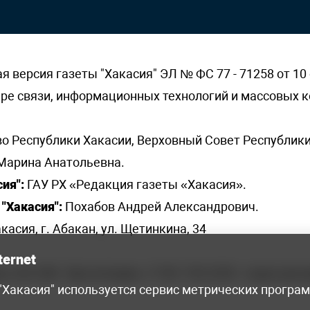
версия газеты "Хакасия" ЭЛ № ФС 77 - 71258 от 10 
ере связи, информационных технологий и массовых
о Республики Хакасии, Верховный Совет Республики
Марина Анатольевна.
ия":
ГАУ РХ «Редакция газеты «Хакасия».
"Хакасия":
Похабов Андрей Александрович.
касия, г. Абакан, ул. Щетинкина, 34
ternet
я, 222-248 - бухгалтерия, +7 961 743 2230 - отдел рек
 "Хакасия" используется сервис метрических програ