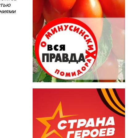
стью
ениями