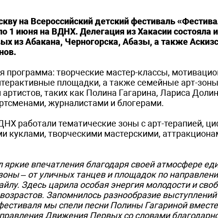
оскву на Всероссийский детский фестиваль «Фестив
о 1 июня на ВДНХ. Делегация из Хакасии состояла и
х из Абакана, Черногорска, Абазы, а также Аскизс
нов.
я программа: творческие мастер-классы, мотиваци
нтерактивные площадки, а также семейные арт-зоны
ртистов, таких как Полина Гагарина, Лариса Долин
портсменами, журналистами и блогерами.
ВДНХ работали тематические зоны с арт-терапией, 
и куклами, творческими мастерскими, аттракциона
 яркие впечатления благодаря своей атмосфере еди
зоны – от уличных танцев и площадок по направлен
айлу. Здесь царила особая энергия молодости и сво
возрастов. Запомнилось разнообразие выступлений
фестиваля мы спели песни Полины Гагариной вместе 
 правления Движения Первых со словами благодарно