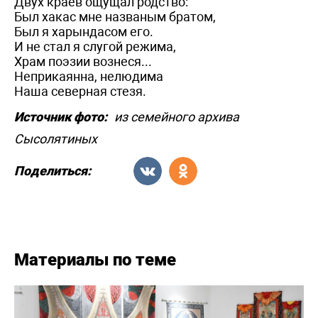
Двух краёв ощущал родство:
Был хакас мне названым братом,
Был я харындасом его.
И не стал я слугой режима,
Храм поэзии вознеся...
Неприкаянна, нелюдима
Наша северная стезя.
Источник фото:
из семейного архива
Сысолятиных
Поделиться:
Материалы по теме