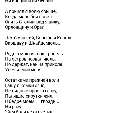
Ни Ельцин и ни Чубайс.
А принял я волю свыше,
Когда меня бой повёл...
Опять Сталинград я вижу,
Орловщину и Орёл,
Лес брянский, Волынь и Ковель,
Варшаву и Шнайдемюль...
Родню мою из-под кровель
На остров позвал июль.
Но держат, как на приколе,
Увечья мои меня.
Остатками прежней воли
Гашу я комки огня, —
Не видные просто глазу,
Палящие скрутки жил.
В бедре моём — гвоздь...
Ни разу
Жим боли не отпустил.