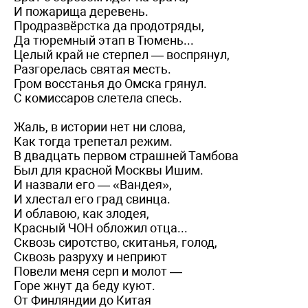
И пожарища деревень.
Продразвёрстка да продотряды,
Да тюремный этап в Тюмень...
Целый край не стерпел — воспрянул,
Разгорелась святая месть.
Гром восстанья до Омска грянул.
С комиссаров слетела спесь.
Жаль, в истории нет ни слова,
Как тогда трепетал режим.
В двадцать первом страшней Тамбова
Был для красной Москвы Ишим.
И назвали его — «Вандея»,
И хлестал его град свинца.
И облавою, как злодея,
Красный ЧОН обложил отца...
Сквозь сиротство, скитанья, голод,
Сквозь разруху и неприют
Повели меня серп и молот —
Горе жнут да беду куют.
От Финляндии до Китая