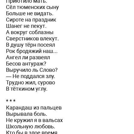
Приютило мать.
Сёл тюменских сыну
Больше не видать.
Сироте на праздник
Шанег не пекут.
А вокруг соблазны
Сверстников влекут.
В душу тёрн посеял
Рок бродяжий наш...
Ангел ли развеял
Бесов антураж?
Выручило ль Слово?
— Не поддался злу.
Трудно жил, сурово
В тёткином углу.
* * *
Карандаш из пальцев
Вырывала боль.
Не кружил я в вальсах
Школьную любовь.
Кто бы в злое время