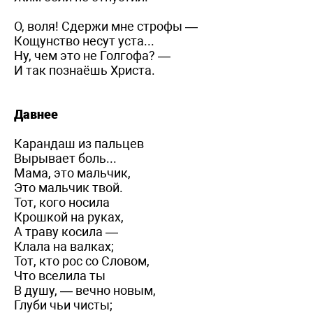
О, воля! Сдержи мне строфы —
Кощунство несут уста...
Ну, чем это не Голгофа? —
И так познаёшь Христа.
Давнее
Карандаш из пальцев
Вырывает боль...
Мама, это мальчик,
Это мальчик твой.
Тот, кого носила
Крошкой на руках,
А траву косила —
Клала на валках;
Тот, кто рос со Словом,
Что вселила ты
В душу, — вечно новым,
Глуби чьи чисты;