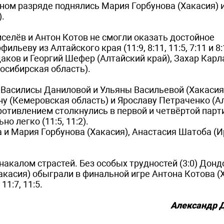
ном разряде поднялись Мария Горбунова (Хакасия) 
.
селёв и Антон Котов не смогли оказать достойное
еву из Алтайского края (11:9, 8:11, 11:5, 7:11 и 8:
даков и Георгий Шефер (Алтайский край), Захар Кар
восибирская область).
Василисы Даниловой и Ульяны Васильевой (Хакасия
у (Кемеровская область) и Ярославу Петраченко (А
отивлением столкнулись в первой и четвёртой парти
но легко (11:5, 11:2).
и Мария Горбунова (Хакасия), Анастасия Шатоба (И
акалом страстей. Без особых трудностей (3:0) Дон
акасия) обыграли в финальной игре Антона Котова (
1:7, 11:5.
Александр