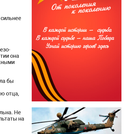
 сильнее
езо­
ртии она
яжными
ла бы
ию отца,
льна. Не
ультаты на