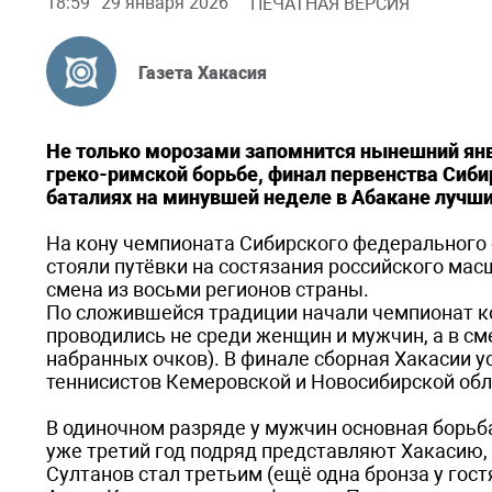
18:59
29 января 2026
ПЕЧАТНАЯ ВЕРСИЯ
Газета Хакасия
Не только морозами запомнится нынешний янв
греко-римской борьбе, финал первенства Сибир
баталиях на минувшей неделе в Абакане лучши
На кону чемпионата Сибирского федерального 
стояли путёвки на состязания российского масш
смена из восьми регионов страны.
По сложившейся традиции начали чемпионат к
проводились не среди женщин и мужчин, а в см
набранных очков). В финале сборная Хакасии у
теннисистов Кемеровской и Новосибирской обл
В одиночном разряде у мужчин основная борь
уже третий год подряд представляют Хакасию, 
Султанов стал третьим (ещё одна бронза у гос