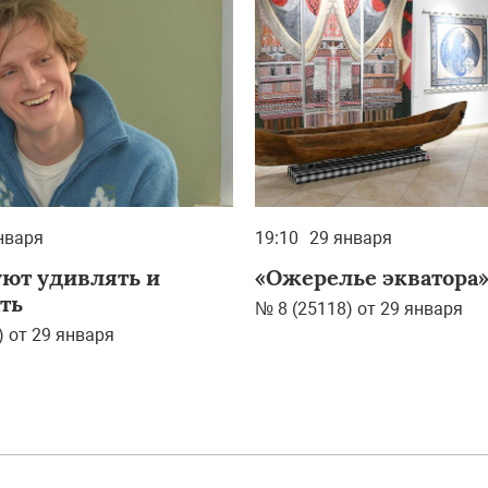
нваря
19:10
29 января
ют удивлять и
«Ожерелье экватора
ть
№ 8 (25118) от 29 января
) от 29 января