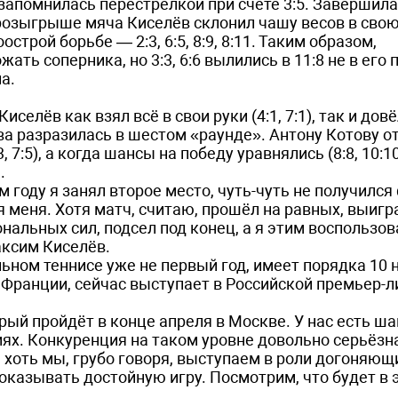
запомнилась перестрелкой при счёте 3:5. Завершила
м розыгрыше мяча Киселёв склонил чашу весов в сво
строй борьбе — 2:3, 6:5, 8:9, 8:11. Таким образом,
ь соперника, но 3:3, 6:6 вылились в 11:8 не в его п
а.
селёв как взял всё в свои руки (4:1, 7:1), так и довё
ва разразилась в шестом «раунде». Антону Котову о
7:5), а когда шансы на победу уравнялись (8:8, 10:10
.
 году я занял второе место, чуть-чуть не получился 
я меня. Хотя матч, считаю, прошёл на равных, выигр
нальных сил, подсел под конец, а я этим воспользов
ксим Киселёв.
льном теннисе уже не первый год, имеет порядка 10 
о Франции, сейчас выступает в Российской премьер-л
рый пройдёт в конце апреля в Москве. У нас есть ша
ях. Конкуренция на таком уровне довольно серьёзна
хоть мы, грубо говоря, выступаем в роли догоняющ
оказывать достойную игру. Посмотрим, что будет в э