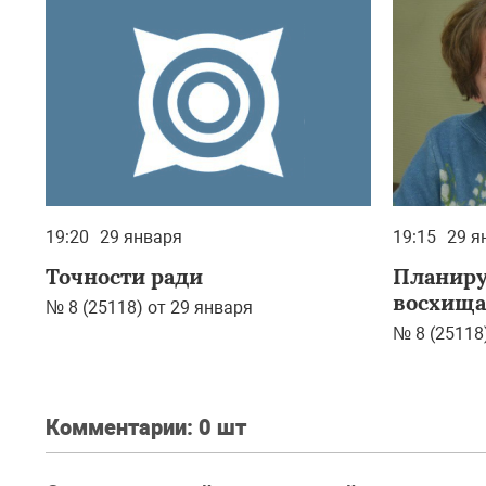
19:20
29 января
19:15
29 я
Точности ради
Планиру
восхища
№ 8 (25118) от 29 января
№ 8 (25118
Комментарии:
0 шт