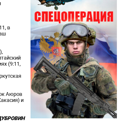
и
11, в
лаш
),
лтайский
ях (9:11,
ркутская
док Аюров
Хакасия) и
 ДУБРОВИН