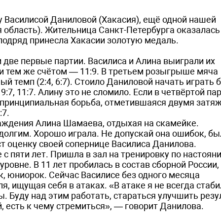
 Василисой Даниловой (Хакасия), ещё одной нашей
 область). Жительница Санкт-Петербурга оказалась
з подряд принесла Хакасии золотую медаль.
 две первые партии. Василиса и Алина выиграли их
и тем же счётом — 11:9. В третьем розыгрыше мяча
 темп (2:4, 6:7). Стоило Даниловой начать играть б
7, 11:7. Алину это не сломило. Если в четвёртой па
алась принципиальная борьба, отметившаяся двумя зат
:7.
аждения Алина Шамаева, отдыхая на скамейке.
долгим. Хорошо играла. Не допускай она ошибок, бы
ст оценку своей сопернице Василиса Данилова.
 с пяти лет. Пришла в зал на тренировку по настоян
ровне. В 11 лет пробилась в состав сборной России,
к, юниорок. Сейчас Василисе без одного месяца
я, ищущая себя в атаках. «В атаке я не всегда стаби
ы. Буду над этим работать, стараться улучшить рез
, есть к чему стремиться», — говорит Данилова.