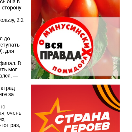
сь она в
ю сторону
ользу, 2:2
л до
тступать
), для
финал. В
ать мог
ался, —
наград
иге за
нс
я, очень
их,
тот раз,