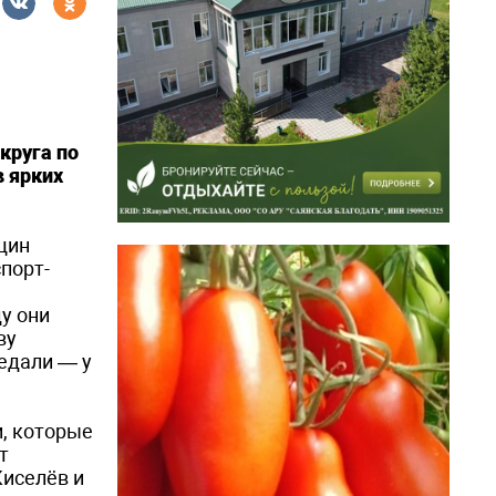
круга по
в ярких
щин
спорт­
у они
ву
медали — у
, которые
т
Киселёв и