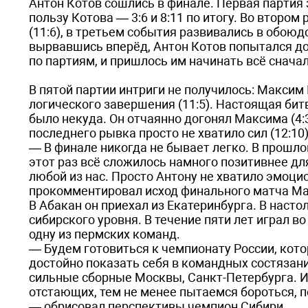
Антон Котов сошлись в финале. Первая партия 
пользу Котова — 3:6 и 8:11 по итогу. Во второ
(11:6), в третьем события развивались в обоюдоо
вырвавшись вперёд, Антон Котов попытался дожат
по партиям, и пришлось им начинать всё сначал
В пятой партии интриги не получилось: Максим Ки
логического завершения (11:5). Настоящая бит
было некуда. Он отчаянно догонял Максима (4:3, 
последнего рывка просто не хватило сил (12:10)
— В финале никогда не бывает легко. В прошлом
этот раз всё сложилось намного позитивнее дл
любой из нас. Просто Антону не хватило эмоцио
прокомментировал исход финального матча Ма
В Абакан он приехал из Екатеринбурга. В насто
сибирского уровня. В течение пяти лет играл в
одну из пермских команд.
— Будем готовиться к чемпионату России, кото
достойно показать себя в командных состязани
сильные сборные Москвы, Санкт-Петербурга. И 
отстающих, тем не менее пытаемся бороться, п
— обрисовал перспективы чемпион Сибири.