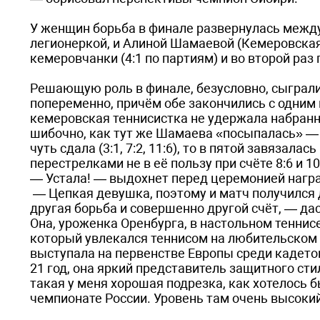
У женщин борьба в финале развернулась между
легионеркой, и Алиной Шамаевой (Кемеровская
кемеровчанки (4:1 по партиям) и во второй ра
Решающую роль в финале, безусловно, сыграли
попеременно, причём обе закончились с одним 
кемеровская теннисистка не удержала набранный
шибочно, как тут же Шамаева «посыпалась» — 9:
чуть сдала (3:1, 7:2, 11:6), то в пятой завяз
перестрелками не в её пользу при счёте 8:6 и 10
— Устала! — выдохнет перед церемонией нагр
— Цепкая девушка, поэтому и матч получился 
другая борьба и совершенно другой счёт, — да
Она, уроженка Оренбурга, в настольном теннисе
который увлекался теннисом на любительском у
выступала на первенстве Европы среди кадето
21 год, она яркий представитель защитного стил
такая у меня хорошая подрезка, как хотелось б
чемпионате России. Уровень там очень высокий