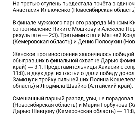
На третью ступень пьедестала почёта в одиноч
Анастасия Ильюченко (Новосибирская область)
В финале мужского парного разряда Максим Ки
сопротивление Никите Мошкову и Алексею Перфиль
результате — 2:3). Третьими стали Матвей Кон
(Кемеровская область) и Денис Полосухин (Но
Женское противостояние закончилось победой 
обыгравших в финальной схватке Дарью Фомин
край) — 3:1. Представительницы Хакасии с сопр
11:8), в двух других гостьи отдали победу доволь
Замкнули тройку сильнейших Полина Кошелева 
область) и Людмила Швайко (Алтайский край).
Смешанный парный разряд, увы, не порадовал н
(Новосибирская область) и Мария Горбунова (Х
Дарью Шевцову (Кемеровская область) — 11:8, 1