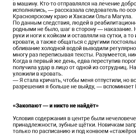
в машину. Кто-то отправлялся на лечение добр
исполнялись, — рассказала следователь по ос
Красноярскому краю и Хакасии Ольга Магула.
По данным следствия, людей в реабилитационн
родными не было, шаг в сторону — наказание.
руки и ноги к койкам и оставляли на сутки, а 
кровати, а также общаться с другими постояль
обливание холодной водой выводили регулярно.
многу раз переписывая тексты. Разумеется, н
Когда в первый же день, едва переступив порог
получила удар в лицо от одной из сотрудниц.
уложили в кровать.
— Я стала кричать, чтобы меня отпустили, но вс
разрешения я больше не выйду, — вспоминает 
«Закопают — и никто не найдёт»
Условия содержания в центре были нечеловече
принадлежности, зубные щётки. Новичкам запр
только по расписанию и под конвоем «стажёро