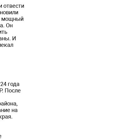
и отвести
ановили
ла мощный
а. Он
ить
аны. И
мекал
24 года
Р. После
района,
ание на
края.
е