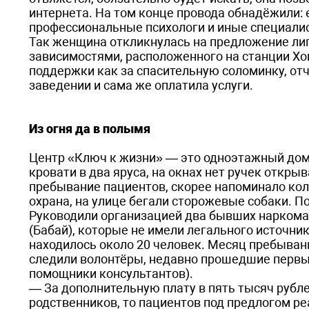
интернета. На том конце провода обнадёжили:
профессиональные психологи и иные специали
Так женщина откликнулась на предложение ли
зависимостями, расположенного на станции Хо
поддержки как за спасительную соломинку, от
заведении и сама же оплатила услуги.
Из огня да в полымя
Центр «Ключ к жизни» — это одноэтажный дом
кровати в два яруса, на окнах нет ручек откры
пребывание пациентов, скорее напоминало кол
охрана, на улице бегали сторожевые собаки. П
Руководили организацией два бывших наркоман
(Бабай), которые не имели легального источни
находилось около 20 человек. Месяц пребывани
следили волонтёры, недавно прошедшие первы
помощники консультантов).
— За дополнительную плату в пять тысяч рубле
родственников, то пациентов под предлогом ре