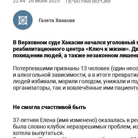
22:44
26 июня 2025
ПЕЧАТНАЯ ВЕРСИЯ
Газета Хакасия
В Верховном суде Хакасии начался уголовный 
реабилитационного центра «Ключ к жизни». Дв
похищении людей, а также незаконном лишен
Потерпевшими признаны 13 человек (один нес
и алкогольной зависимости, а в итоге преврат
людей избивали, морили голодом, унижали и п
организаторы, так и вовлечённые ими пациент
Не смогла счастливой быть
37-летняя Елена (имя изменено) оказалась в р
была словно клубок неразрешимых проблем, из
хотела выпутаться.