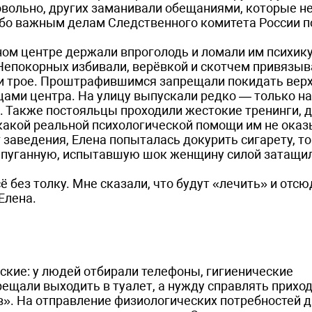
овольно, других заманивали обещаниями, которые н
обо важным делам Следственного комитета России п
ом центре держали впроголодь и ломали им психику.
 Непокорных избивали, верёвкой и скотчем привязыв
то и трое. Проштрафившимся запрещали покидать вер
цами центра. На улицу выпускали редко — только на
 Также постояльцы проходили жестокие тренинги, д
икакой реальной психологической помощи им не ока
 заведения, Елена попыталась докурить сигарету, то
 Напуганную, испытавшую шок женщину силой затащил
ё без толку. Мне сказали, что будут «лечить» и отсю
Елена.
ские: у людей отбирали телефоны, гигиенические
ещали выходить в туалет, а нужду справлять прихо
в». На отправление физиологических потребностей 