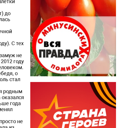
илетки
) до
лась
ичной
ду). С тех
 замуж не
 2012 году
еловеком.
бедя, о
оль стал
ся родным
 оказался
ьше года
менял
просто не
ала из