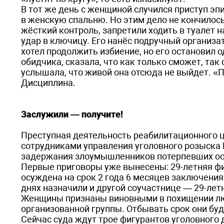
В тот же день с женщиной случился приступ эп
в женскую спальню. Но этим дело не кончилось
жёсткий контроль, запретили ходить в туалет 
удар в ключицу. Его нанёс подручный организа
хотел продолжить избиение, но его остановил
обидчика, сказала, что как только сможет, та
услышала, что живой она отсюда не выйдет. «
Дисциплина.
Заслужили — получите!
Преступная деятельность реабилитационного ц
сотрудниками управления уголовного розыска 
задержания злоумышленников потерпевших ос
Первые приговоры уже вынесены: 29-летняя фи
осуждена на срок 2 года 6 месяцев заключения 
днях назначили и другой соучастнице — 29-ле
Женщины признаны виновными в похищении лю
организованной группы. Отбывать срок они буд
Сейчас суда ждут трое фигурантов уголовного де