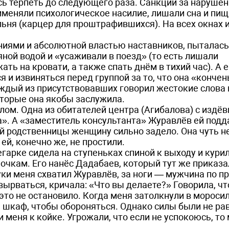
ось терпеть до следующего раза. Санкции за наруше
меняли психологическое насилие, лишали сна и пищ
ьня (карцер для проштрафившихся). На всех окнах и
ениями и абсолютной властью наставников, пыталась
яной водой и «усаживали в поезд» (то есть лишали
ать на кровати, а также спать днём в тихий час). А 
ся и извиняться перед группой за то, что она «конче
аждый из присутствовавших говорил жестокие слова 
торые она якобы заслужила.
лом. Одна из обитателей центра (Агибалова) с издё
ла». А «заместитель консультанта» Журавлёв ей подд
й родственницы женщину сильно задело. Она чуть н
ей, конечно же, не простили.
гарке сидела на ступеньках спиной к выходу и курил
почкам. Его нанёс Дадабаев, который тут же приказ
уки меня схватил Журавлёв, за ноги — мужчина по п
 вырваться, кричала: «Что вы делаете?» Говорила, чт
это не остановило. Когда меня затолкнули в мороси
а шкаф, чтобы обороняться. Однако силы были не ра
меня к койке. Угрожали, что если не успокоюсь, то