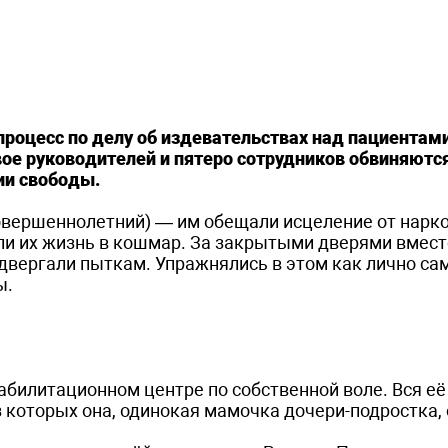
процесс по делу об издевательствах над пациентам
ое руководителей и пятеро сотрудников обвиняются
ии свободы.
овершеннолетний) — им обещали исцеление от нарк
или их жизнь в кошмар. За закрытыми дверями вмес
одвергали пыткам. Упражнялись в этом как лично са
ы.
еабилитационном центре по собственной воле. Вся е
 которых она, одинокая мамочка дочери-подростка,