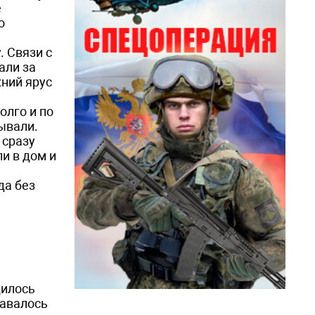
е
о
 Связи с
али за
хний ярус
олго и по
зывали.
 сразу
и в дом и
да без
дилось
давалось