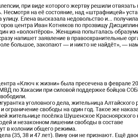
илепсии, при виде которого жертву решили отвязать 
. Несмотря на её состояние, над «штрафницей» уст
на улицу. Елена высказала недовольство и... получи
торов центра Иван Котняков по прозвищу Дисциплин
 один из «волонтёров». Женщина попыталась образум
к сразу напишет заявление в правоохранительные орг
Поле большое, закопают — и никто не найдёт», — на
ентра «Ключ к жизни» была пресечена в феврале 20
МВД по Хакасии при силовой поддержке бойцов СОБ
вободили.
гурантка уголовного дела, жительница Алтайского 
и ограничение свободы на один год. Такое же наказ
тней жительнице посёлка Шушенское Красноярского 
дей и незаконном лишении свободы в составе
ут в колонии общего режима.
ла (35, 38 и 47 лет). Вину они не признают. Ещё дво