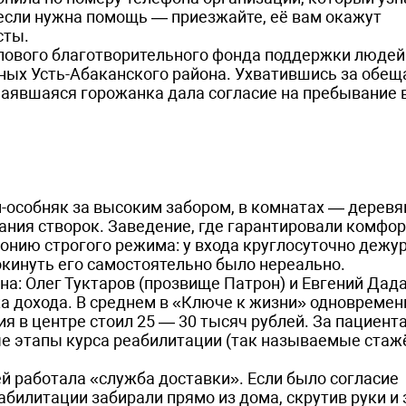
 если нужна помощь — приезжайте, её вам окажут
сты.
пового благотворительного фонда поддержки людей
ных Усть-Абаканского района. Ухватившись за обещ
чаявшаяся горожанка дала согласие на пребывание 
-особняк за высоким забором, в комнатах — дерев
вания створок. Заведение, где гарантировали комфо
онию строгого режима: у входа круглосуточно дежу
окинуть его самостоятельно было нереально.
а: Олег Туктаров (прозвище Патрон) и Евгений Дад
ка дохода. В среднем в «Ключе к жизни» одновремен
я в центре стоил 25 — 30 тысяч рублей. За пациент
е этапы курса реабилитации (так называемые стаж
й работала «служба доставки». Если было согласие
абилитации забирали прямо из дома, скрутив руки и