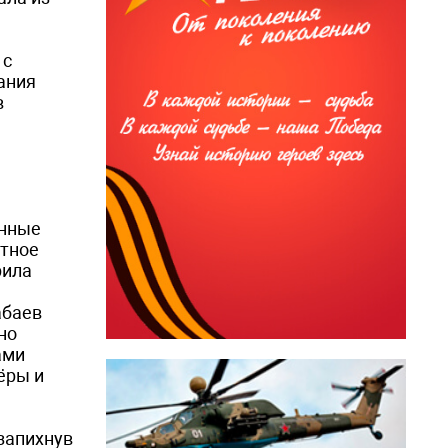
 с
ания
в
янные
ртное
рила
абаев
но
ами
ёры и
 запихнув