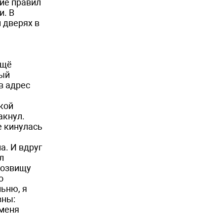
ние правил
и. В
 дверях в
ещё
ный
в адрес
вкой
акнул.
е кинулась
а. И вдруг
ал
розвищу
о
льню, я
вны:
 меня