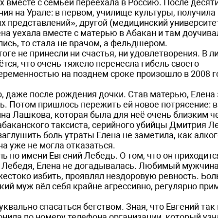
-х вместе с семьёй переехала в Россию. После десят
ия на Урале: в первом, училище культуры, получила
 представлений», другой (медицинский университет
ена уехала вместе с матерью в Абакан и там доучива
лись, то стала не врачом, а фельдшером.
оге не принесли ни счастья, ни удовлетворения. В л
тся, что очень тяжело перенесла гибель своего
еременностью на позднем сроке произошло в 2008 го
, даже после рождения дочки. Став матерью, Елена
. Потом пришлось пережить ей новое потрясение: в
нна Лашкова, которая была для неё очень близким ч
абаканского таксиста, серийного убийцы Дмитрия Ле
заглушить боль утраты Елена не заметила, как алког
на уже не могла отказаться.
ь по имени Евгений Лебедь. О том, что он приходит
я Лебедя, Елена не догадывалась. Любимый мужчина
жестоко избить, проявлял нездоровую ревность. Бол
ский муж вёл себя крайне агрессивно, регулярно при
вально спасаться бегством. Зная, что Евгений так 
вонила по номеру телефона организации, который узн