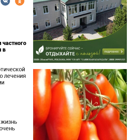
и частного
 в
отической
то лечения
ми
ё жизнь
 очень