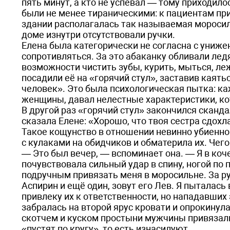
пять минут, а кто не успевал — тому приходил
были не менее тираническими: к пациентам при
здании располагалась так называемая моросил
доме изнутри отсутствовали ручки.
Елена была категорически не согласна с униж
сопротивляться. За это абаканку обливали лед
возможности чистить зубы, курить, мыться, леж
посадили её на «горячий стул», заставив каять
человек». Это была психологическая пытка: к
женщины, давал нелестные характеристики, ко
В другой раз «горячий стул» закончился сканда
сказала Елене: «Хорошо, что твоя сестра сдох
Такое кощунство в отношении невинно убиенно
с кулаками на обидчиков и обматерила их. Чего 
— Это был вечер, — вспоминает она. — Я в коче
почувствовала сильный удар в спину, ногой по 
подручным привязать меня в моросильне. За р
Аспирин и ещё один, зовут его Лев. Я пыталась
привлеку их к ответственности, но нападавших 
забралась на второй ярус кровати и опрокинул
скотчем и куском простыни мужчины привязали 
«пустят по кругу», то есть изнасилуют.