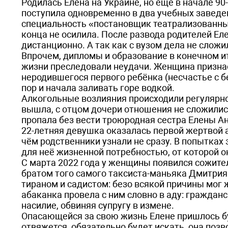
Родилась Елена на Украине, но ещё в начале 90
поступила одновременно в два учебных заведен
специальность «постановщик театрализованных
конца не осилила. После развода родителей Ел
дистанционно. А так как с вузом дела не сложи
Впрочем, дипломы и образование в конечном ит
жизни преследовали неудачи. Женщина признаё
неродившегося первого ребёнка (несчастье с б
пор и начала заливать горе водкой.
Алкогольные возлияния происходили регулярно
вышла, с отцом дочери отношения не сложились
пропала без вести троюродная сестра Елены А
22-летняя девушка оказалась первой жертвой 
чём родственники узнали не сразу. В попытках 
для неё жизненной потребностью, от которой о
С марта 2022 года у женщины появился сожител
братом того самого таксиста-маньяка Дмитри
тираном и садистом: безо всякой причины мог 
абаканка провела с ним словно в аду: граждан
насилие, обвиняя супругу в измене.
Опасающейся за свою жизнь Елене пришлось бук
отвяжется, обязательно будет искать, она поз