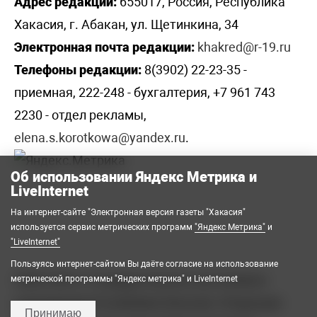
Адрес редакции:
655017, Россия, Республика
Хакасия, г. Абакан, ул. Щетинкина, 34
Электронная почта редакции:
khakred@r-19.ru
Телефоны редакции:
8(3902) 22-23-35 -
приемная, 222-248 - бухгалтерия, +7 961 743
2230 - отдел рекламы,
elena.s.korotkowa@yandex.ru
.
Об использовании Яндекс Метрика и
LiveInternet
На интернет-сайте "Электронная версия газеты "Хакасия"
используется сервис метрических программ
"Яндекс Метрика"
и
"LiveInternet"
Пользуясь интернет-сайтом Вы даёте согласие на использование
2008-2026 © Государственное автономное
метрической программы "Яндекс метрика" и LiveInternet
учреждение Республики Хакасия «Редакция
Принимаю