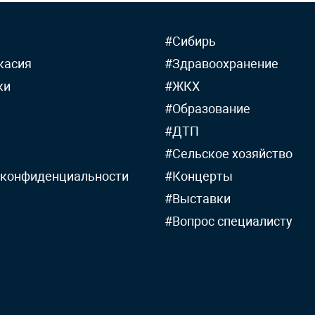
#Сибирь
касия
#Здравоохранение
ки
#ЖКХ
#Образование
#ДТП
#Сельское хозяйство
 конфиденциальности
#Концерты
#Выставки
#Вопрос специалисту