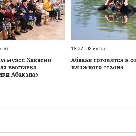
юня
18:27
03 июня
ом музее Хакасии
Абакан готовится к 
ала выставка
пляжного сезона
ики Абакана»