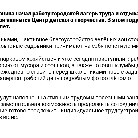
акина начал работу городской лагерь труда и отдых
я является Центр детского творчества. В этом году
лет.
иками, – активное благоустройство зелёных зон ст
ков юные садовники принимают на себя почётную м
арковом хозяйстве» и уже сегодня приступили к ра
рию от мусора и сорняков, а также готовят клумбы 
 ежедневно ставить перед школьниками новые задач
, завершая рабочий день подробным фотоотчётом о
 будут наполнены активным трудом и полезными заня
ть замечательная возможность продолжить сотруднич
ие готово предложить индивидуальное трудоустрой
в июне.