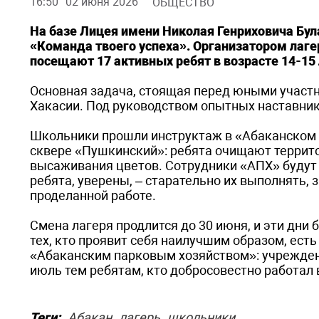
16:50
02 июня 2026
ОБЩЕСТВО
На базе Лицея имени Николая Генриховича Бул
«Команда твоего успеха». Организатором лагер
посещают 17 активных ребят в возрасте 14-15 
Основная задача, стоящая перед юными участн
Хакасии. Под руководством опытных наставни
Школьники прошли инструктаж в «Абаканском п
сквере «Пушкинский»: ребята очищают террито
высаживания цветов. Сотрудники «АПХ» будут
ребята, уверены, – старательно их выполнять
проделанной работе.
Смена лагеря продлится до 30 июня, и эти дни
тех, кто проявит себя наилучшим образом, ес
«Абаканским парковым хозяйством»: учрежден
июль тем ребятам, кто добросовестно работал 
Теги:
Абакан
лагерь
школьники