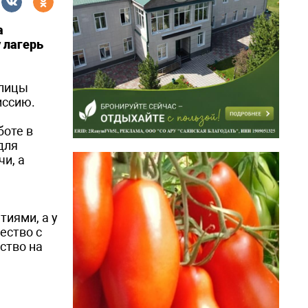
а
 лагерь
олицы
иссию.
боте в
для
и, а
тиями, а у
ество с
ство на