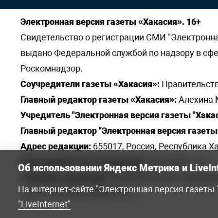
Электронная версия газеты «Хакасия». 16+
Свидетельство о регистрации СМИ "Электронная 
выдано Федеральной службой по надзору в сф
Роскомнадзор.
Соучредители газеты «Хакасия»:
Правительств
Главный редактор газеты «Хакасия»:
Алехина 
Учредитель "Электронная версия газеты "Хакас
Главный редактор "Электронная версия газеты 
Адрес редакции:
655017, Россия, Республика Ха
Электронная почта редакции:
khakred@r-19.ru
Об использовании Яндекс Метрика и LiveIn
Телефоны редакции:
8(3902) 22-23-35 - приемна
На интернет-сайте "Электронная версия газеты
elena.s.korotkowa@yandex.ru
.
"LiveInternet"