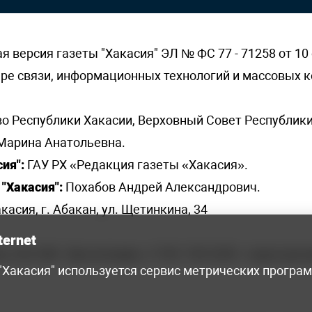
версия газеты "Хакасия" ЭЛ № ФС 77 - 71258 от 10 
ере связи, информационных технологий и массовых
о Республики Хакасии, Верховный Совет Республики
Марина Анатольевна.
ия":
ГАУ РХ «Редакция газеты «Хакасия».
"Хакасия":
Похабов Андрей Александрович.
касия, г. Абакан, ул. Щетинкина, 34
ternet
я, 222-248 - бухгалтерия, +7 961 743 2230 - отдел рек
 "Хакасия" используется сервис метрических програ