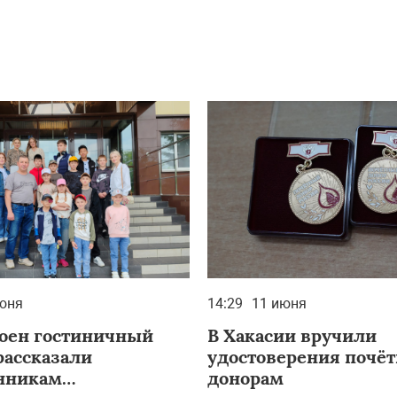
юня
14:29
11 июня
роен гостиничный
В Хакасии вручили
рассказали
удостоверения почё
нникам
донорам