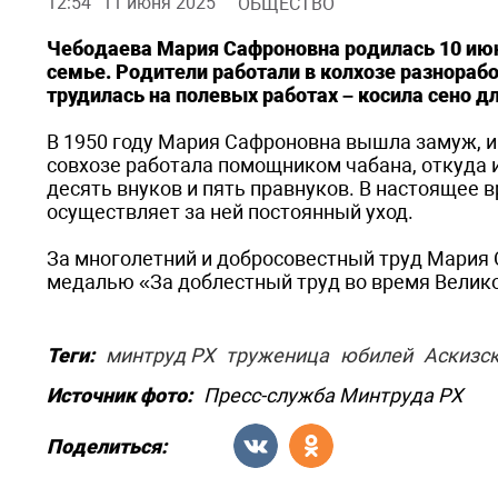
12:54
11 июня 2025
ОБЩЕСТВО
Чебодаева Мария Сафроновна родилась 10 июня
семье. Родители работали в колхозе разнораб
трудилась на полевых работах – косила сено дл
В 1950 году Мария Сафроновна вышла замуж, и 
совхозе работала помощником чабана, откуда 
десять внуков и пять правнуков. В настоящее
осуществляет за ней постоянный уход.
За многолетний и добросовестный труд Мария 
медалью «За доблестный труд во время Велико
Теги:
минтруд РХ
труженица
юбилей
Аскизск
Источник фото:
Пресс-служба Минтруда РХ
Поделиться: