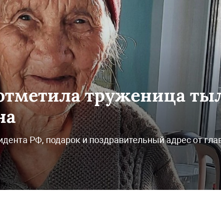
отметила труженица ты
на
дента РФ, подарок и поздравительный адрес от гла