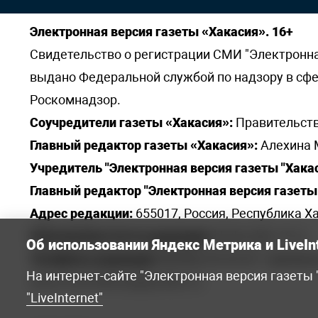
Электронная версия газеты «Хакасия». 16+
Свидетельство о регистрации СМИ "Электронная 
выдано Федеральной службой по надзору в сф
Роскомнадзор.
Соучредители газеты «Хакасия»:
Правительств
Главный редактор газеты «Хакасия»:
Алехина 
Учредитель "Электронная версия газеты "Хакас
Главный редактор "Электронная версия газеты 
Адрес редакции:
655017, Россия, Республика Ха
Электронная почта редакции:
khakred@r-19.ru
Об использовании Яндекс Метрика и LiveIn
Телефоны редакции:
8(3902) 22-23-35 - приемна
На интернет-сайте "Электронная версия газеты
elena.s.korotkowa@yandex.ru
.
"LiveInternet"