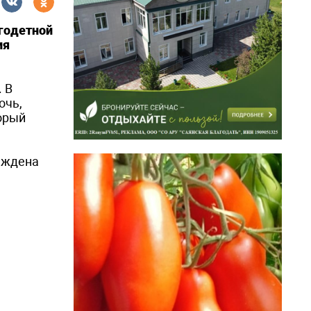
огодетной
ия
 В
очь,
орый
аждена