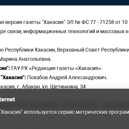
версия газеты "Хакасия" ЭЛ № ФС 77 - 71258 от 10 
ере связи, информационных технологий и массовых
о Республики Хакасии, Верховный Совет Республики
Марина Анатольевна.
ия":
ГАУ РХ «Редакция газеты «Хакасия».
"Хакасия":
Похабов Андрей Александрович.
касия, г. Абакан, ул. Щетинкина, 34
ternet
я, 222-248 - бухгалтерия, +7 961 743 2230 - отдел рек
 "Хакасия" используется сервис метрических програ