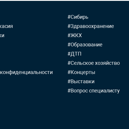
#Сибирь
касия
#Здравоохранение
ки
#ЖКХ
#Образование
#ДТП
#Сельское хозяйство
 конфиденциальности
#Концерты
#Выставки
#Вопрос специалисту