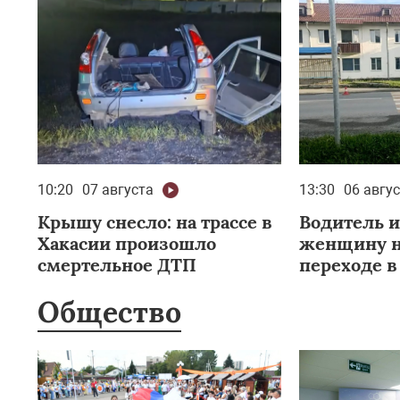
10:20
07 августа
13:30
06 авгу
Крышу снесло: на трассе в
Водитель 
Хакасии произошло
женщину н
смертельное ДТП
переходе в
Общество