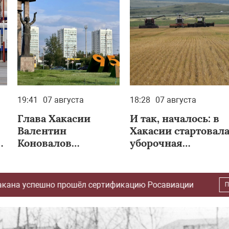
19:41
07 августа
18:28
07 августа
Глава Хакасии
И так, началось: в
Валентин
Хакасии стартовал
Коновалов
уборочная
поздравил Абакан с
кампания
Днём города
ртификацию Росавиации
Глава Хакасии 
Политика