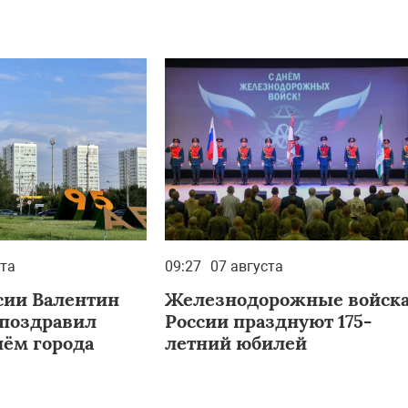
ста
09:27
07 августа
сии Валентин
Железнодорожные войск
 поздравил
России празднуют 175-
нём города
летний юбилей