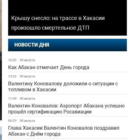
Крышу снесло: на трассе в Хакасии
произошло смертельное ДТП
НОВОСТИ ДНЯ
16:02
08 августа
Как Абакан отмечает День города
13:22
08 августа
Валентину Коновалову доложили о ситуации с
топливом в Хакасии
11:44
08 августа
Валентин Коновалов: Аэропорт Абакана успешно
прошёл сертификацию Росавиации
06:59
08 августа
Глава Хакасии Валентин Коновалов поздравил
Абакан с Днём города