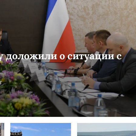
у доложили о ситуации с
т