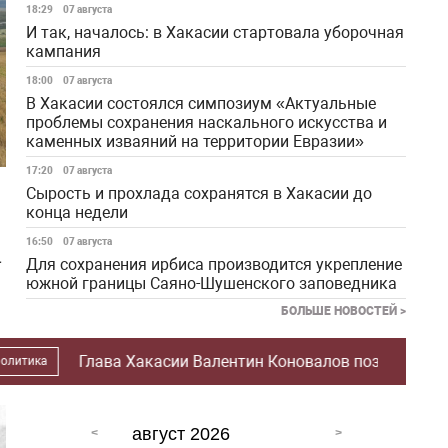
18:29
07 августа
И так, началось: в Хакасии стартовала уборочная
кампания
18:00
07 августа
В Хакасии состоялся симпозиум «Актуальные
проблемы сохранения наскального искусства и
каменных изваяний на территории Евразии»
17:20
07 августа
Сырость и прохлада сохранятся в Хакасии до
конца недели
16:50
07 августа
а
Для сохранения ирбиса производится укрепление
южной границы Саяно-Шушенского заповедника
БОЛЬШЕ НОВОСТЕЙ >
Валентин Коновалов поздравил Абакан с Днём города
август 2026