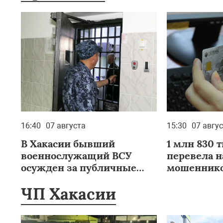
16:40
07 августа
15:30
07 авгу
В Хакасии бывший
1 млн 830 
военнослужащий ВСУ
перевела н
осужден за публичные
мошеннико
призывы к экстремизму
Саяногорс
ЧП Хакасии