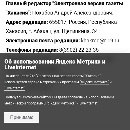
Главный редактор "Электронная версия газеты
"Хакасия":
Похабов Андрей Александрович.
Адрес редакции:
655017, Россия, Республика
Хакасия, г. Абакан, ул. Щетинкина, 34
Электронная почта редакции:
khakred@r-19.ru
Телефоны редакции:
8(3902) 22-23-35 -
приемная, 222-248 - бухгалтерия, +7 961 743
Об использовании Яндекс Метрика и
LiveInternet
2230 - отдел рекламы,
На интернет-сайте "Электронная версия газеты "Хакасия"
elena.s.korotkowa@yandex.ru
.
используется сервис метрических программ
"Яндекс Метрика"
и
"LiveInternet"
Пользуясь интернет-сайтом Вы даёте согласие на использование
метрической программы "Яндекс метрика" и LiveInternet
Принимаю