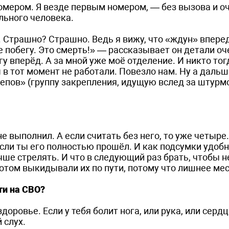
мером. Я везде первым номером, — без вызова и оч
ильного человека.
. Страшно? Страшно. Ведь я вижу, что «ждун» впере
Не побегу. Это смерть!» — рассказывает он детали о
егу вперёд. А за мной уже моё отделение. И никто тог
 тот момент не работали. Повезло нам. Ну а дальш
репов» (группу закрепления, идущую вслед за штурм
е выполнил. А если считать без него, то уже четыре
если ты его полностью прошёл. И как подсумки удобн
чше стрелять. И что в следующий раз брать, чтобы 
 потом выкидывали их по пути, потому что лишнее ме
ти на СВО?
ровье. Если у тебя болит нога, или рука, или сердце
 слух.