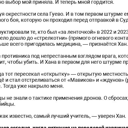
 но выбор мой приняла. И теперь мной гордится.
уя окрестности села Гуево. И в том первом штурме е
ого боя, которую он проходил перед отправкой в Су
ктировали те, кто был «за ленточкой» в 2022 и 2023
ело дошло до «стрелкотни» (прямого огневого конта
ьше всего пригодилась медицина, — признаётся Хан.
 противника под непрестанным взглядом врага, кот
, чтобы убить. И Хана в первом для него штурме п
да тот пересекал «открытку» — открытую местность.
ё и стал отстреливаться от «Мавиков» и «ждунов» 
. Тогда уже накрыло меня.
ы не знали о тактике применения дронов. О сбросах
бийцы.
 как известно, самый лучший учитель, — уверен Хан.
йцов сегодня, когда ситуация на передовой кардин