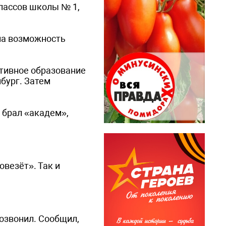
классов школы № 1,
ыла возможность
ртивное образование
нбург. Затем
я брал «академ»,
овезёт». Так и
позвонил. Сообщил,