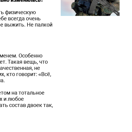
ть физическую
ебе всегда очень
не выжить. Не палкой
ременем. Особенно
т. Такая вещь, что
качественная, не
, кто говорит: «Всё,
а.
етом на тотальное
х и любое
ть состав двоек так,