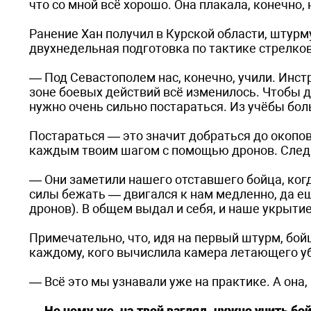
что со мной всё хорошо. Она плакала, конечно,
Ранение Хан получил в Курской области, штурм
двухнедельная подготовка по тактике стрелков
— Под Севастополем нас, конечно, учили. Инстру
зоне боевых действий всё изменилось. Чтобы д
нужно очень сильно постараться. Из учёбы бол
Постараться — это значит добраться до окопов
каждым твоим шагом с помощью дронов. Следит
— Они заметили нашего отставшего бойца, ког
силы бежать — двигался к нам медленно, да ещ
дронов). В общем выдал и себя, и наше укрытие
Примечательно, что, идя на первый штурм, бойц
каждому, кого вычислила камера летающего у
— Всё это мы узнавали уже на практике. А она,
— Но чему же, на твой взгляд, нужно учить бо