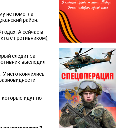
му не помогла
джанский район.
 годах. А сейчас в
кта с противником),
орый следит за
ротивник выследил:
 У него кончились
(разновидности
, которые идут по
ально изменилась?