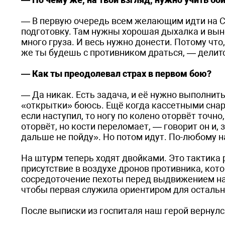
— В первую очередь всем желающим идти на С
подготовку. Там нужны хорошая дыхалка и выно
много груза. И весь нужно донести. Потому что
же ты будешь с противником драться, — делит
— Как ты преодолевал страх в первом бою?
— Да никак. Есть задача, и её нужно выполнить
«открытки» боюсь. Ещё когда кассетными снар
если наступил, то ногу по колено оторвёт точно
оторвёт, но кости переломает, — говорит он и, 
дальше не пойду». Но потом идут. По-любому на
На штурм теперь ходят двойками. Это тактика
присутствие в воздухе дронов противника, ко
сосредоточение пехоты перед выдвижением на 
чтобы первая служила ориентиром для остальн
После выписки из госпиталя наш герой вернулс