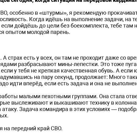
ВО, особенно в «штурмы», я рекомендую прокачива
сливость. Когда идёшь на выполнение задачи, на т
, если дойдёшь до цели без боекомплекта, тебе там 
ся опытом молодой парень.
. А страх есть у всех, он там не проходит даже со в
ядами разбрасывают мины-лепестки. Это тоже пугае
, если у тебя не крепкая качественная обувь. А если 
задумавшись на пару секунд, продолжает: Много таких
до идти вперёд, если есть задача и она не выполнен
 работы малыми пехотными группами. Она стала отв
торые выслеживают и выкашивают технику в колонна
атаку. Задача командира в этих условиях — подобра
ых.
я на передний край СВО.