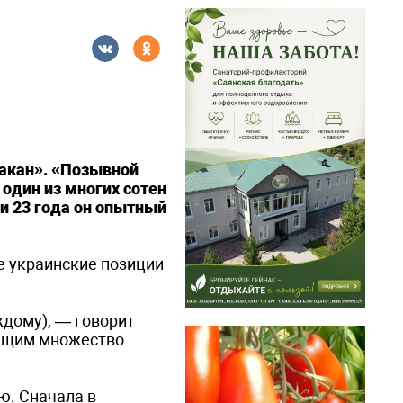
акан». «Позывной
 один из многих сотен
и 23 года он опытный
е украинские позиции
ждому), — говорит
яющим множество
ю. Сначала в