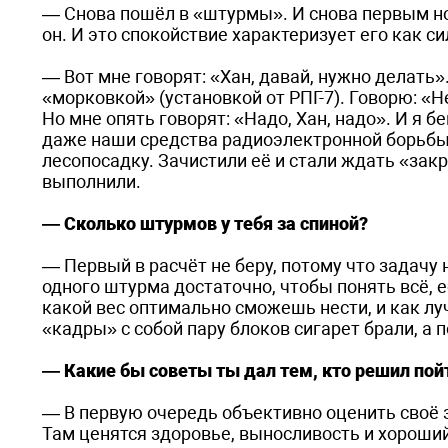
— Снова пошёл в «штурмы». И снова первым но
он. И это спокойствие характеризует его как с
— Вот мне говорят: «Хан, давай, нужно делать»
«морковкой» (установкой от РПГ-7). Говорю: «
Но мне опять говорят: «Надо, Хан, надо». И я б
даже наши средства радиоэлектронной борьбы в
лесопосадку. Зачистили её и стали ждать «зак
выполнили.
— Сколько штурмов у тебя за спиной?
— Первый в расчёт не беру, потому что задачу н
одного штурма достаточно, чтобы понять всё, 
какой вес оптимально сможешь нести, и как лу
«кадры» с собой пару блоков сигарет брали, а
— Какие бы советы ты дал тем, кто решил пой
— В первую очередь объективно оценить своё здо
Там ценятся здоровье, выносливость и хороший