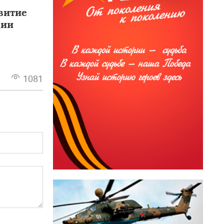
звитие
ции
1081