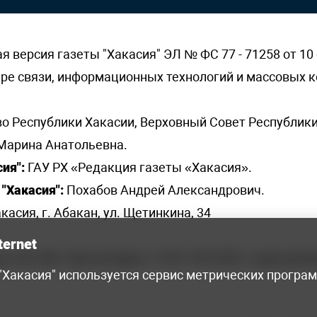
версия газеты "Хакасия" ЭЛ № ФС 77 - 71258 от 10 
ере связи, информационных технологий и массовых
о Республики Хакасии, Верховный Совет Республики
Марина Анатольевна.
ия":
ГАУ РХ «Редакция газеты «Хакасия».
"Хакасия":
Похабов Андрей Александрович.
касия, г. Абакан, ул. Щетинкина, 34
ternet
я, 222-248 - бухгалтерия, +7 961 743 2230 - отдел рек
 "Хакасия" используется сервис метрических програ