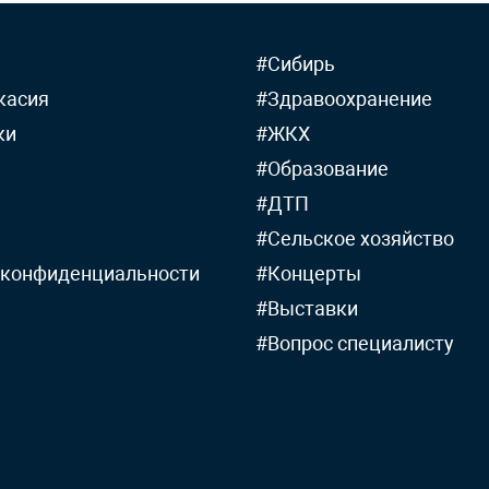
#Сибирь
касия
#Здравоохранение
ки
#ЖКХ
#Образование
#ДТП
#Сельское хозяйство
 конфиденциальности
#Концерты
#Выставки
#Вопрос специалисту