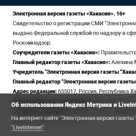
Электронная версия газеты «Хакасия». 16+
Свидетельство о регистрации СМИ "Электронная 
выдано Федеральной службой по надзору в сф
Роскомнадзор.
Соучредители газеты «Хакасия»:
Правительств
Главный редактор газеты «Хакасия»:
Алехина 
Учредитель "Электронная версия газеты "Хакас
Главный редактор "Электронная версия газеты 
Адрес редакции:
655017, Россия, Республика Ха
Электронная почта редакции:
khakred@r-19.ru
Об использовании Яндекс Метрика и LiveIn
Телефоны редакции:
8(3902) 22-23-35 - приемна
На интернет-сайте "Электронная версия газеты
elena.s.korotkowa@yandex.ru
.
"LiveInternet"