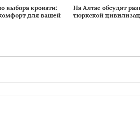
во выбора кровати:
На Алтае обсудят ра
 комфорт для вашей
тюркской цивилиза