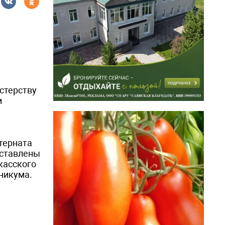
стерству
и
терната
дставлены
касского
никума.