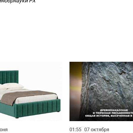
инобрнауки РХ
юня
01:55
07 октября