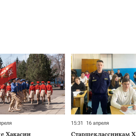
преля
15:31
16 апреля
це Хакасии
Старшеклассникам Х