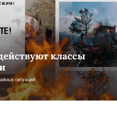
 действуют классы
и
чайных ситуаций