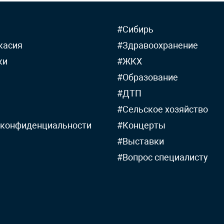
#Сибирь
касия
#Здравоохранение
ки
#ЖКХ
#Образование
#ДТП
#Сельское хозяйство
 конфиденциальности
#Концерты
#Выставки
#Вопрос специалисту