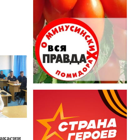
акасии