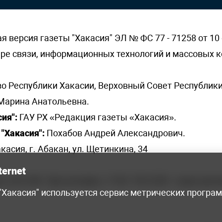
версия газеты "Хакасия" ЭЛ № ФС 77 - 71258 от 10 
ере связи, информационных технологий и массовых
о Республики Хакасии, Верховный Совет Республики
Марина Анатольевна.
ия":
ГАУ РХ «Редакция газеты «Хакасия».
"Хакасия":
Похабов Андрей Александрович.
касия, г. Абакан, ул. Щетинкина, 34
ternet
я, 222-248 - бухгалтерия, +7 961 743 2230 - отдел рек
 "Хакасия" используется сервис метрических програ