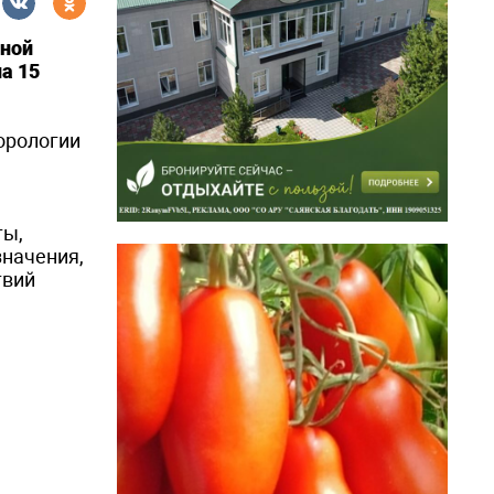
рной
а 15
орологии
ты,
значения,
твий