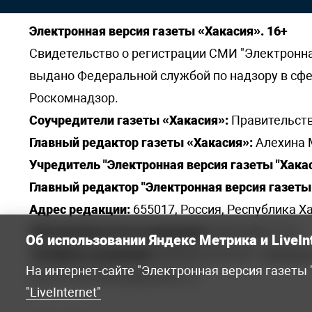
Электронная версия газеты «Хакасия». 16+
Свидетельство о регистрации СМИ "Электронная 
выдано Федеральной службой по надзору в сф
Роскомнадзор.
Соучредители газеты «Хакасия»:
Правительств
Главный редактор газеты «Хакасия»:
Алехина 
Учредитель "Электронная версия газеты "Хакас
Главный редактор "Электронная версия газеты 
Адрес редакции:
655017, Россия, Республика Ха
Электронная почта редакции:
khakred@r-19.ru
Об использовании Яндекс Метрика и LiveIn
Телефоны редакции:
8(3902) 22-23-35 - приемна
На интернет-сайте "Электронная версия газеты
elena.s.korotkowa@yandex.ru
.
"LiveInternet"