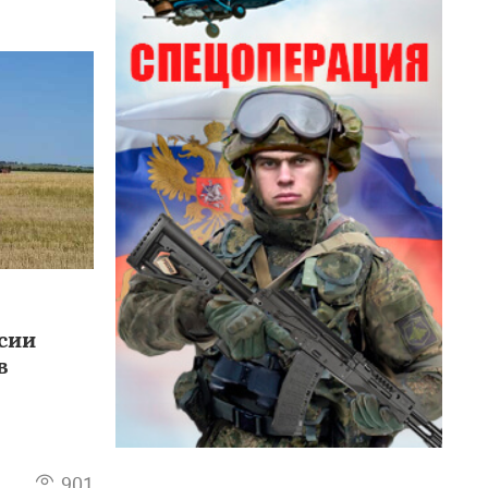
асии
в
901