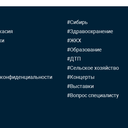
#Сибирь
касия
#Здравоохранение
ки
#ЖКХ
#Образование
#ДТП
#Сельское хозяйство
 конфиденциальности
#Концерты
#Выставки
#Вопрос специалисту