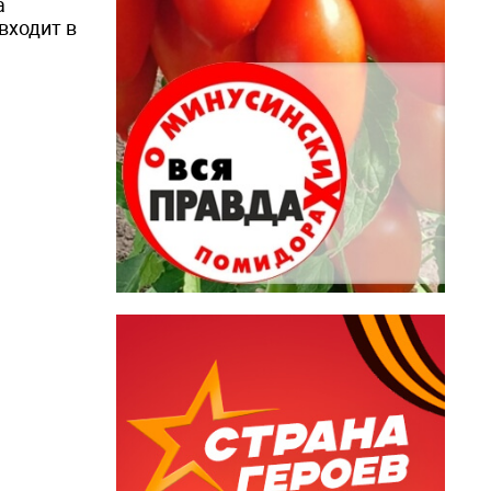
а
входит в