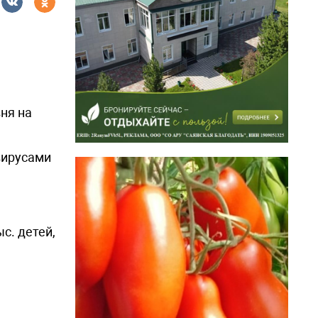
ня на
вирусами
с. детей,