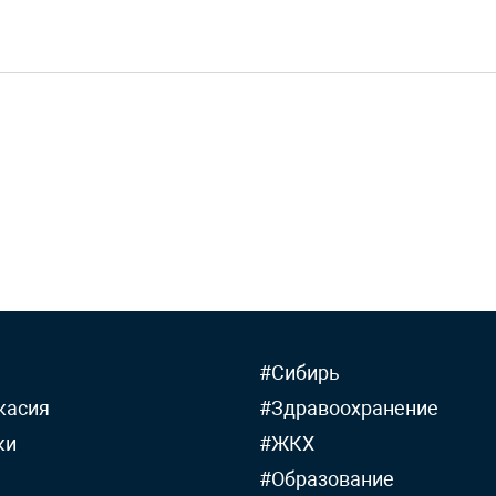
#Сибирь
касия
#Здравоохранение
ки
#ЖКХ
#Образование