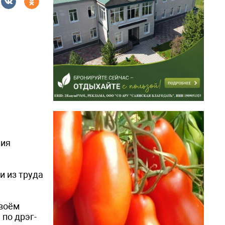
ния
и из труда
своём
 по дрэг-