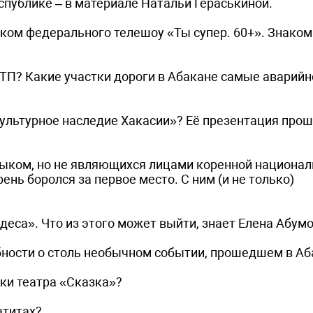
спублике – в материале Натальи Гераськиной.
иком федерального телешоу «Ты супер. 60+». Знаком
ДТП? Какие участки дороги в Абакане самые аварийн
Культурное наследие Хакасии»? Её презентация прош
ыком, но не являющихся лицами коренной национал
нь боролся за первое место. С ним (и не только)
деса». Что из этого может выйти, знает Елена Абум
бности о столь необычном событии, прошедшем в Аб
ки театра «Сказка»?
атитах?