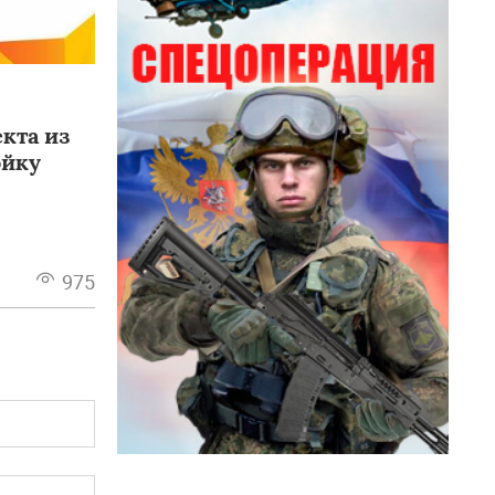
кта из
ойку
975