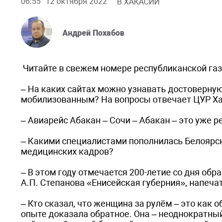
06:55
12 октября 2022
В ХАКАСИИ
Андрей Похабов
Читайте в свежем номере республиканской газ
– На каких сайтах можно узнавать достоверну
мобилизованным? На вопросы отвечает ЦУР Ха
– Авиарейс Абакан – Сочи – Абакан – это уже р
– Какими специалистами пополнилась Белоярск
медицинских кадров?
– В этом году отмечается 200-летие со дня об
А.П. Степанова «Енисейская губерния», напечат
– Кто сказал, что женщина за рулём – это как 
опыте доказала обратное. Она – неоднократный