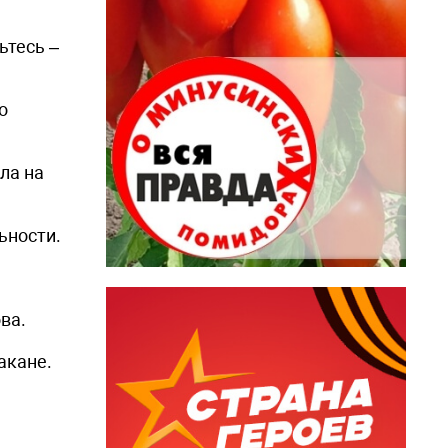
ьтесь –
о
ла на
ьности.
ова.
акане.