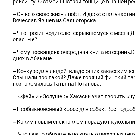
рейсингу. О самой быстрой гонщице в нашей ре
– Он всю свою жизнь поёт. И даже стал участн
Вячеслав Явшев из Саяногорска.
– Что грозит водителю, скрывшемуся с места 
опасные?
– Чему посвящена очередная книга из серии «
днях в Абакане.
– Конкурс для людей, владеющих хакасским яз
Слышали про такой? Даже горячий финский паре
познакомилась Татьяна Потапова.
– «Фей» и «Золушек» Хакасии учат творить «чу
– Необыкновенный кросс для собак. Все подро
– Каким новым спектаклем порадуют кукольни
– Что нужно обязательно знать о вирусных геп