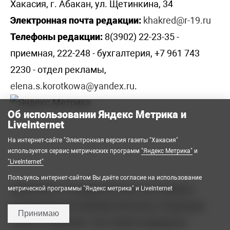
Хакасия, г. Абакан, ул. Щетинкина, 34
Электронная почта редакции:
khakred@r-19.ru
Телефоны редакции:
8(3902) 22-23-35 -
приемная, 222-248 - бухгалтерия, +7 961 743
2230 - отдел рекламы,
elena.s.korotkowa@yandex.ru
.
Об использовании Яндекс Метрика и
LiveInternet
На интернет-сайте "Электронная версия газеты "Хакасия"
используется сервис метрических программ
"Яндекс Метрика"
и
"LiveInternet"
Пользуясь интернет-сайтом Вы даёте согласие на использование
2008-2026 © Государственное автономное
метрической программы "Яндекс метрика" и LiveInternet
учреждение Республики Хакасия «Редакция
Принимаю
газеты «Хакасия». Все права защищены.