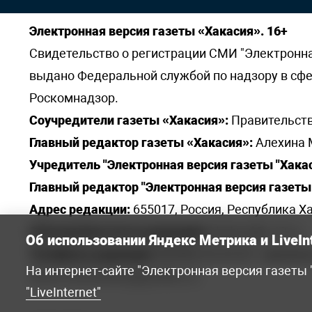
Электронная версия газеты «Хакасия». 16+
Свидетельство о регистрации СМИ "Электронная 
выдано Федеральной службой по надзору в сф
Роскомнадзор.
Соучредители газеты «Хакасия»:
Правительств
Главный редактор газеты «Хакасия»:
Алехина 
Учредитель "Электронная версия газеты "Хакас
Главный редактор "Электронная версия газеты 
Адрес редакции:
655017, Россия, Республика Ха
Электронная почта редакции:
khakred@r-19.ru
Об использовании Яндекс Метрика и LiveIn
Телефоны редакции:
8(3902) 22-23-35 - приемна
На интернет-сайте "Электронная версия газеты
elena.s.korotkowa@yandex.ru
.
"LiveInternet"