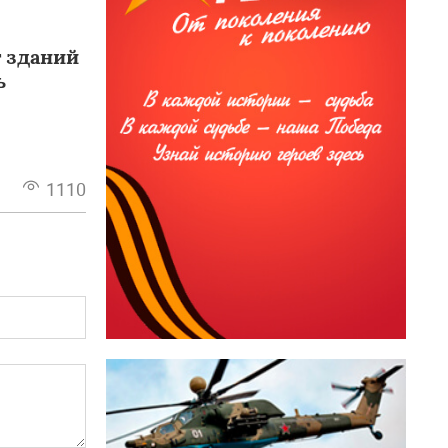
 зданий
ь
1110