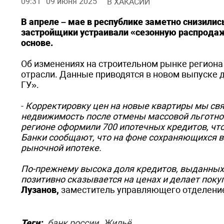
09:31
09 июня 2025
В ХАКАСИИ
В апреле – мае в республике заметно снизилис
застройщики устраивали «сезонную распрода
основе.
Об изменениях на строительном рынке региона
отрасли. Данные приводятся в новом выпуске 
ГУ».
-
Корректировку цен на новые квартиры мы свя
недвижимость после отмены массовой льготной 
регионе оформили 700 ипотечных кредитов, что
Банки сообщают, что на фоне сохраняющихся в
рыночной ипотеке.
По-прежнему высока доля кредитов, выданных
позитивно сказывается на ценах и делает пок
Лузанов,
заместитель управляющего отделение
Теги:
банк россии
Жильё