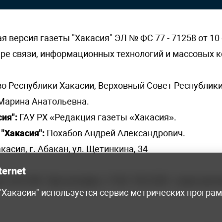
версия газеты "Хакасия" ЭЛ № ФС 77 - 71258 от 10 
ере связи, информационных технологий и массовых
о Республики Хакасии, Верховный Совет Республики
Марина Анатольевна.
ия":
ГАУ РХ «Редакция газеты «Хакасия».
"Хакасия":
Похабов Андрей Александрович.
касия, г. Абакан, ул. Щетинкина, 34
ternet
я, 222-248 - бухгалтерия, +7 961 743 2230 - отдел рек
 "Хакасия" используется сервис метрических програ