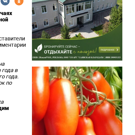
учаях
ной
ставители
омментарии
на
 года в
о года.
ок по
са
дим