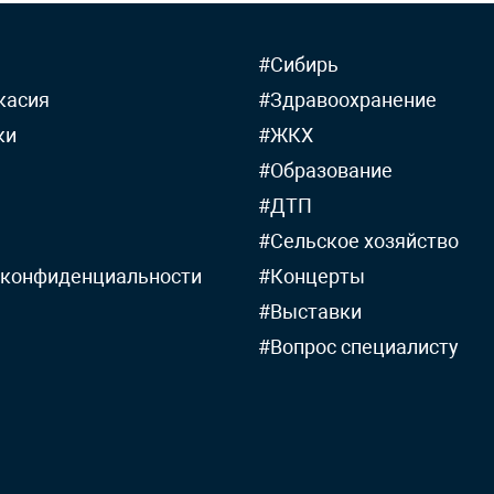
#Сибирь
касия
#Здравоохранение
ки
#ЖКХ
#Образование
#ДТП
#Сельское хозяйство
 конфиденциальности
#Концерты
#Выставки
#Вопрос специалисту