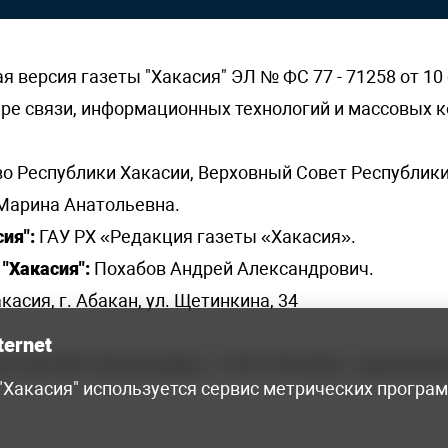
версия газеты "Хакасия" ЭЛ № ФС 77 - 71258 от 10 
ере связи, информационных технологий и массовых
о Республики Хакасии, Верховный Совет Республики
Марина Анатольевна.
ия":
ГАУ РХ «Редакция газеты «Хакасия».
"Хакасия":
Похабов Андрей Александрович.
касия, г. Абакан, ул. Щетинкина, 34
ternet
я, 222-248 - бухгалтерия, +7 961 743 2230 - отдел рек
 "Хакасия" используется сервис метрических програ