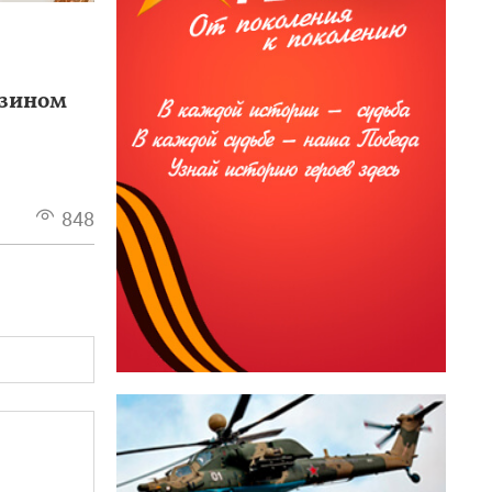
нзином
848