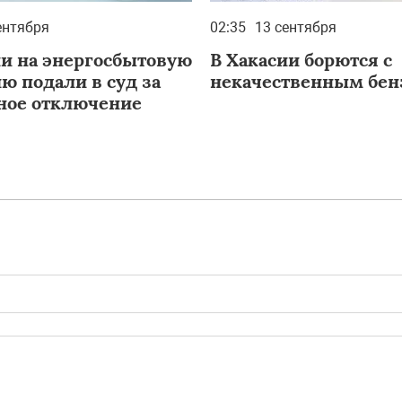
ентября
02:35
13 сентября
ии на энергосбытовую
В Хакасии борются с
ю подали в суд за
некачественным бе
ное отключение