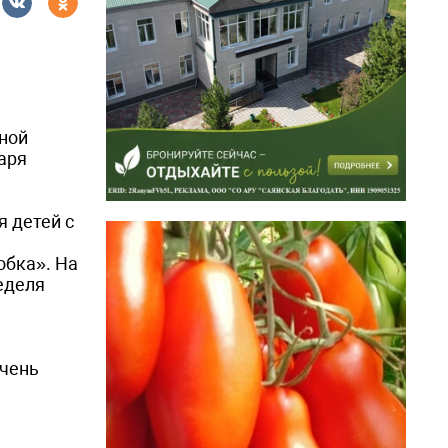
ной
аря
я детей с
обка». На
еделя
очень