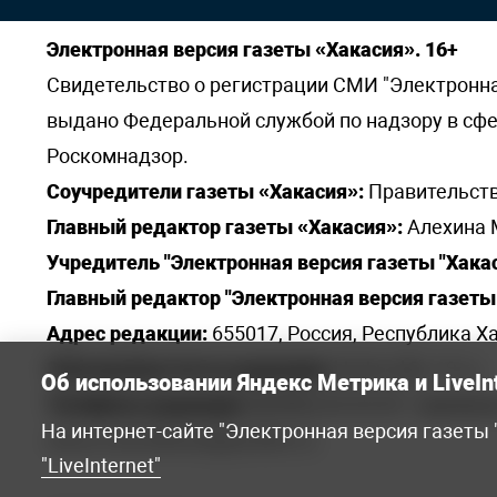
Электронная версия газеты «Хакасия». 16+
Свидетельство о регистрации СМИ "Электронная 
выдано Федеральной службой по надзору в сф
Роскомнадзор.
Соучредители газеты «Хакасия»:
Правительств
Главный редактор газеты «Хакасия»:
Алехина 
Учредитель "Электронная версия газеты "Хакас
Главный редактор "Электронная версия газеты 
Адрес редакции:
655017, Россия, Республика Ха
Электронная почта редакции:
khakred@r-19.ru
Об использовании Яндекс Метрика и LiveIn
Телефоны редакции:
8(3902) 22-23-35 - приемна
На интернет-сайте "Электронная версия газеты
elena.s.korotkowa@yandex.ru
.
"LiveInternet"