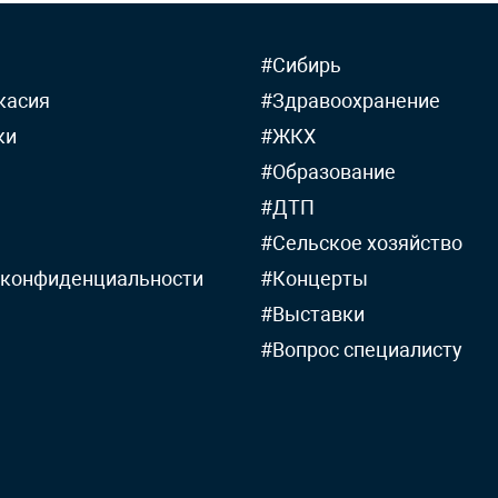
#Сибирь
касия
#Здравоохранение
ки
#ЖКХ
#Образование
#ДТП
#Сельское хозяйство
 конфиденциальности
#Концерты
#Выставки
#Вопрос специалисту