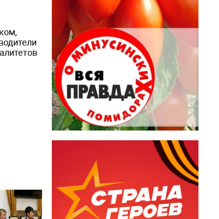
ком,
оводители
палитетов