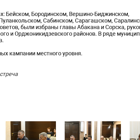
тах: Бейском, Бородинском, Вершино-Биджинском,
Пуланкольском, Сабинском, Сарагашском, Саралинс
оветов, были избраны главы Абакана и Сорска, рук
кого и Орджоникидзевского районов. В ряде муници
в.
ных кампании местного уровня.
стреча