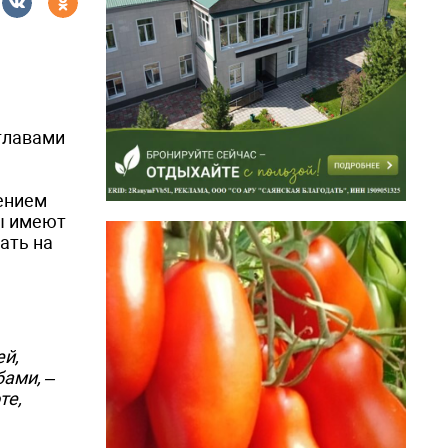
 главами
шением
ты имеют
ать на
ей,
ами, –
те,