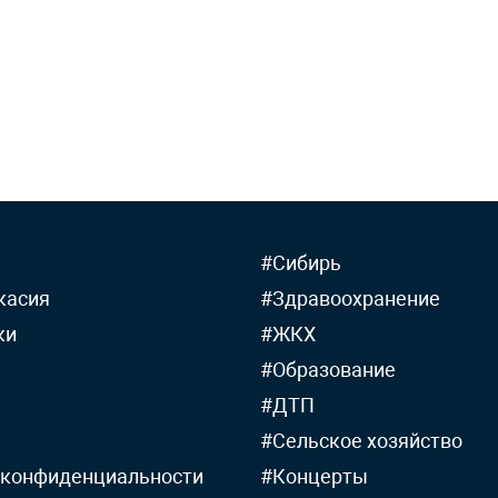
#Сибирь
касия
#Здравоохранение
ки
#ЖКХ
#Образование
#ДТП
#Сельское хозяйство
 конфиденциальности
#Концерты