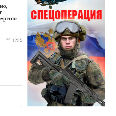
но,
т
нергию
1235