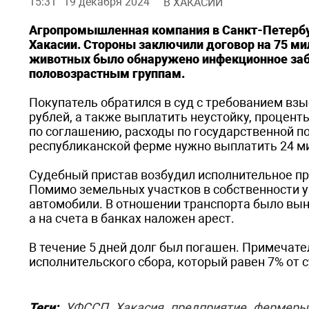
15:31
19 декабря 2024
В ХАКАСИИ
Агропромышленная компания в Санкт-Петербур
Хакасии. Стороны заключили договор на 75 мил
животных было обнаружено инфекционное заб
половозрастным группам.
Покупатель обратился в суд с требованием вз
рублей, а также выплатить неустойку, процен
по соглашению, расходы по государственной по
республиканской ферме нужно выплатить 24 м
Судебный пристав возбудил исполнительное пр
Помимо земельных участков в собственности у
автомобили. В отношении транспорта было вын
а на счета в банках наложен арест.
В течение 5 дней долг был погашен. Примеча
исполнительского сбора, который равен 7% от 
Теги:
УФССП
Хакасия
предприятие
фермеры