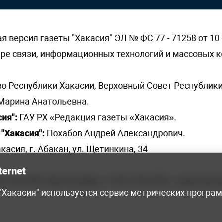
версия газеты "Хакасия" ЭЛ № ФС 77 - 71258 от 10 
ере связи, информационных технологий и массовых
о Республики Хакасии, Верховный Совет Республики
Марина Анатольевна.
ия":
ГАУ РХ «Редакция газеты «Хакасия».
"Хакасия":
Похабов Андрей Александрович.
касия, г. Абакан, ул. Щетинкина, 34
ternet
я, 222-248 - бухгалтерия, +7 961 743 2230 - отдел рек
 "Хакасия" используется сервис метрических програ