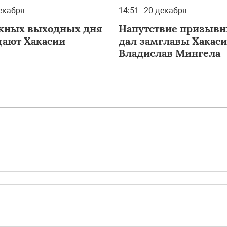
екабря
14:51
20 декабря
жных выходных дня
Напутствие призыв
ают Хакасии
дал замглавы Хакас
Владислав Мингела