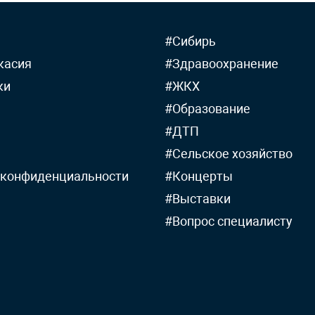
#Сибирь
касия
#Здравоохранение
ки
#ЖКХ
#Образование
#ДТП
#Сельское хозяйство
 конфиденциальности
#Концерты
#Выставки
#Вопрос специалисту