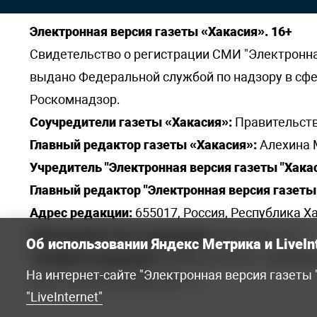
Электронная версия газеты «Хакасия». 16+
Свидетельство о регистрации СМИ "Электронная 
выдано Федеральной службой по надзору в сф
Роскомнадзор.
Соучредители газеты «Хакасия»:
Правительств
Главный редактор газеты «Хакасия»:
Алехина 
Учредитель "Электронная версия газеты "Хакас
Главный редактор "Электронная версия газеты 
Адрес редакции:
655017, Россия, Республика Ха
Электронная почта редакции:
khakred@r-19.ru
Об использовании Яндекс Метрика и LiveIn
Телефоны редакции:
8(3902) 22-23-35 - приемна
На интернет-сайте "Электронная версия газеты
elena.s.korotkowa@yandex.ru
.
"LiveInternet"