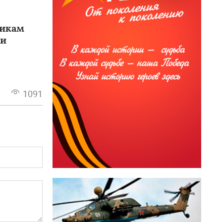
никам
ии
1091