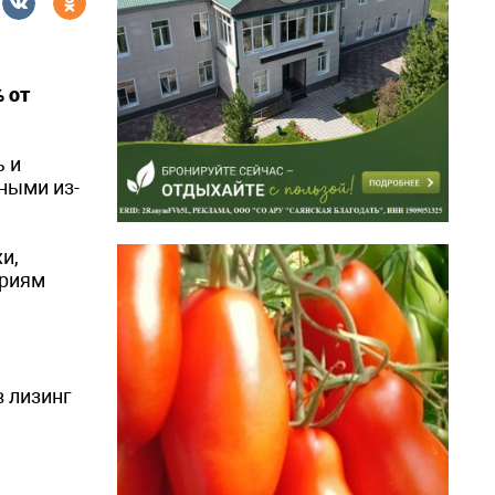
 от
ь и
ными из-
и,
ариям
 лизинг