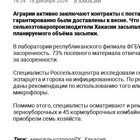
18:24
18 декабря 2024
В ХАКАСИИ
Аграрии активно заключают контракты с пост
гарантированно были доставлены к весне. Что 
сельхозтоваропроизводители Хакасии засыпали
планируемого объёма засыпки.
В лаборатории республиканского филиала ФГБУ
засоренность. 73% посевного материала отвеч
за засоренности.
Специалисты Россельхозцентра исследовали се
эспарцета и гороха на инфицированность. По 
даны рекомендации по использованию того или
микрофлоры.
Помимо этого, специалисты осматривают и рем
зерноуборочных и 45 кормоуборочных комбайно
приобрели семь хозяйств.
Теги:
минсельхозпродРХ
Хакасия