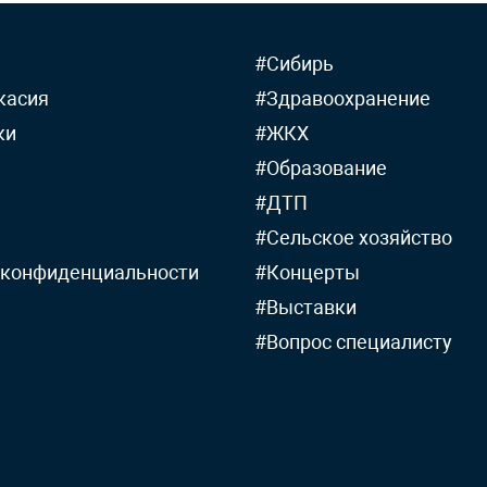
#Сибирь
касия
#Здравоохранение
ки
#ЖКХ
#Образование
#ДТП
#Сельское хозяйство
 конфиденциальности
#Концерты
#Выставки
#Вопрос специалисту