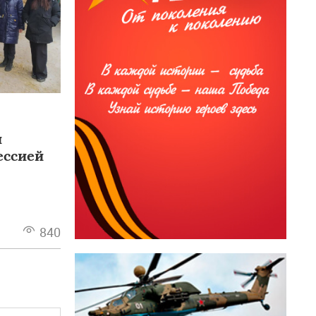
и
ессией
840