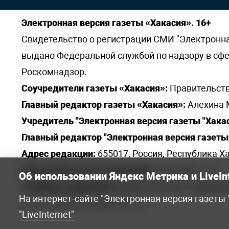
Электронная версия газеты «Хакасия». 16+
Свидетельство о регистрации СМИ "Электронная 
выдано Федеральной службой по надзору в сф
Роскомнадзор.
Соучредители газеты «Хакасия»:
Правительств
Главный редактор газеты «Хакасия»:
Алехина 
Учредитель "Электронная версия газеты "Хакас
Главный редактор "Электронная версия газеты 
Адрес редакции:
655017, Россия, Республика Ха
Электронная почта редакции:
khakred@r-19.ru
Об использовании Яндекс Метрика и LiveIn
Телефоны редакции:
8(3902) 22-23-35 - приемна
На интернет-сайте "Электронная версия газеты
elena.s.korotkowa@yandex.ru
.
"LiveInternet"