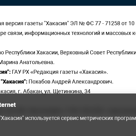
версия газеты "Хакасия" ЭЛ № ФС 77 - 71258 от 10 
ере связи, информационных технологий и массовых
о Республики Хакасии, Верховный Совет Республики
Марина Анатольевна.
ия":
ГАУ РХ «Редакция газеты «Хакасия».
"Хакасия":
Похабов Андрей Александрович.
касия, г. Абакан, ул. Щетинкина, 34
ternet
я, 222-248 - бухгалтерия, +7 961 743 2230 - отдел рек
 "Хакасия" используется сервис метрических програ