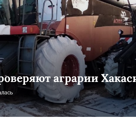
проверяют аграрии Хакас
алась