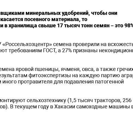
авщиками минеральных удобрений, чтобы они
касается посевного материала, то
 в хранилища свыше 17 тысяч тонн семян – это 98%
 «Россельхозцентр» семена проверили на всхожест
ают требованиям ГОСТ, а 27% признаны некондицион
мена яровой пшеницы, ячменя, овса, а также гречих
результатам фитоэкспертизы на каждую партию агр
 иного протравителя для подавления патогенной
онтируют сельхозтехнику (1,5 тысяч тракторов, 256
в). В текущем году в Хакасии самоходные машины в