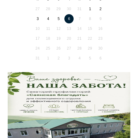
27
28
29
30
31
1
2
3
4
5
6
7
8
9
10
11
12
13
14
15
16
17
18
19
20
21
22
23
24
25
26
27
28
29
30
31
1
2
3
4
5
6