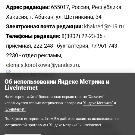
Адрес редакции:
655017, Россия, Республика
Хакасия, г. Абакан, ул. Щетинкина, 34
Электронная почта редакции:
khakred@r-19.ru
Телефоны редакции:
8(3902) 22-23-35 -
приемная, 222-248 - бухгалтерия, +7 961 743
2230 - отдел рекламы,
elena.s.korotkowa@yandex.ru
.
Об использовании Яндекс Метрика и
LiveInternet
На интернет-сайте "Электронная версия газеты "Хакасия"
используется сервис метрических программ
"Яндекс Метрика"
и
"LiveInternet"
Пользуясь интернет-сайтом Вы даёте согласие на использование
2008-2026 © Государственное автономное
метрической программы "Яндекс метрика" и LiveInternet