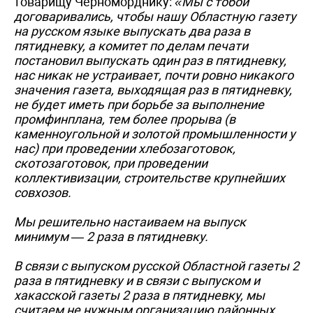
товарищу Черноморднику:
«Мы с тобой
договаривались, чтобы нашу Областную газету
на русском языке выпускать два раза в
пятидневку, а комитет по делам печати
постановил выпускать один раз в пятидневку,
нас никак не устраивает, почти ровно никакого
значения газета, выходящая раз в пятидневку,
не будет иметь при борьбе за выполнение
промфинплана, тем более прорыва (в
каменноугольной и золотой промышленности у
нас) при проведении хлебозаготовок,
скотозаготовок, при проведении
коллективизации, строительстве крупнейших
совхозов.
Мы решительно настаиваем на выпуск
минимум — 2 раза в пятидневку.
В связи с выпуском русской Областной газеты 2
раза в пятидневку и в связи с выпуском и
хакасской газеты 2 раза в пятидневку, мы
считаем не нужным организацию районных