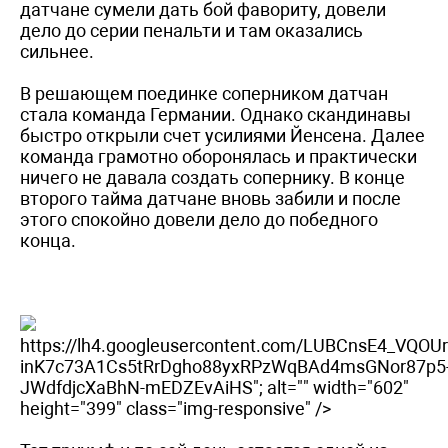
датчане сумели дать бой фавориту, довели
дело до серии пенальти и там оказались
сильнее.
В решающем поединке соперником датчан
стала команда Германии. Однако скандинавы
быстро открыли счет усилиями Йенсена. Далее
команда грамотно оборонялась и практически
ничего не давала создать сопернику. В конце
второго тайма датчане вновь забили и после
этого спокойно довели дело до победного
конца.
https://lh4.googleusercontent.com/LUBCnsE4_V
inK7c73A1Cs5tRrDgho88yxRPzWqBAd4msGNor87p5
JWdfdjcXaBhN-mEDZEvAiHS"; alt="" width="602"
height="399" class="img-responsive" />