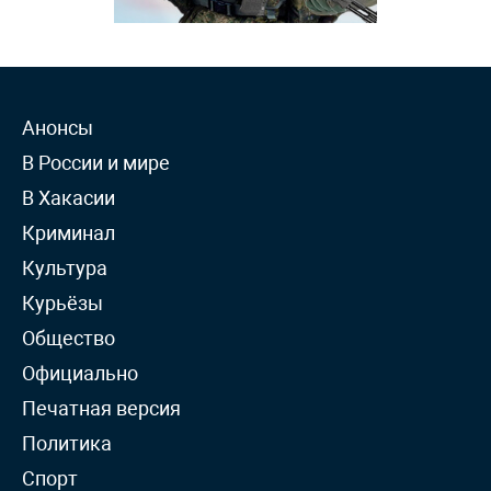
Анонсы
В России и мире
В Хакасии
Криминал
Культура
Курьёзы
Общество
Официально
Печатная версия
Политика
Спорт