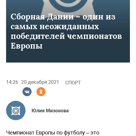
Сборная Дании – один из
самых неожиданных
победителей чемпионатов
Европы
14:26
20 декабря 2021
СПОРТ
Юлия Мизонова
Чемпионат Европы по футболу – это