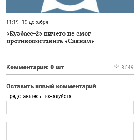
11:19
19 декабря
«Кузбасс-2» ничего не смог
противопоставить «Саянам»
Комментарии:
0 шт
3649
Оставить новый комментарий
Представьтесь, пожалуйста