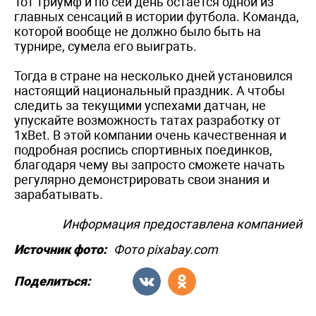
Тот триумф и по сей день остается одной из
главных сенсаций в истории футбола. Команда,
которой вообще не должно было быть на
турнире, сумела его выиграть.
Тогда в стране на несколько дней установился
настоящий национальный праздник. А чтобы
следить за текущими успехами датчан, не
упускайте возможность татах разработку от
1xBet. В этой компании очень качественная и
подробная роспись спортивных поединков,
благодаря чему вы запросто сможете начать
регулярно демонстрировать свои знания и
зарабатывать.
Информация предоставлена компанией
Источник фото:
Фото pixabay.com
Поделиться: