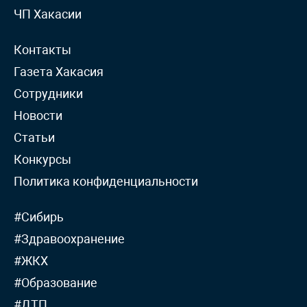
ЧП Хакасии
Контакты
Газета Хакасия
Сотрудники
Новости
Статьи
Конкурсы
Политика конфиденциальности
#Сибирь
#Здравоохранение
#ЖКХ
#Образование
#ДТП