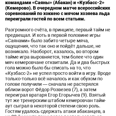
командами «Саяны» (Абакан) и «Кузбасс-2»
(Кемерово). В очередном матче всероссийских
соревнований по хоккею с мячом хозяева льда
переиграли гостей по всем статьям.
Разгромного счёта, в принципе, первый тайм не
предвещал. И хоть в первой половине игры
«Саянами» было забито четыре мяча,
ощущения, что так оно и пойдёт дальше, не
возникало. Наоборот, казалось, во втором
тайме игра выровняется, тем более что один
мяч кемеровчане отквитали. Да и два быстрых
гола можно было бы списать на то, что
«Кузбасс-2» не успел просто войти в игру. Вроде
только-только всё началось и как обухом по
голове получили — сначала не растерялся
вблизи ворот Фёдор Розвезев (7), а затем
переиграл вратаря Егор Егорычев (9). Взятый
тут же тренерским штабом кемеровчан тайм-
аут сыграл в некоторой степени свою роль.
Гостям удалось сдержать атаки абаканцев, а