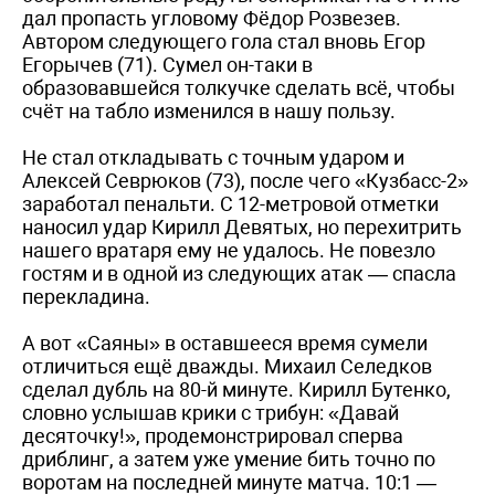
дал пропасть угловому Фёдор Розвезев.
Автором следующего гола стал вновь Егор
Егорычев (71). Сумел он-таки в
образовавшейся толкучке сделать всё, чтобы
счёт на табло изменился в нашу пользу.
Не стал откладывать с точным ударом и
Алексей Севрюков (73), после чего «Кузбасс-2»
заработал пенальти. С 12-метровой отметки
наносил удар Кирилл Девятых, но перехитрить
нашего вратаря ему не удалось. Не повезло
гостям и в одной из следующих атак — спасла
перекладина.
А вот «Саяны» в оставшееся время сумели
отличиться ещё дважды. Михаил Селедков
сделал дубль на 80-й минуте. Кирилл Бутенко,
словно услышав крики с трибун: «Давай
десяточку!», продемонстрировал сперва
дриблинг, а затем уже умение бить точно по
воротам на последней минуте матча. 10:1 —