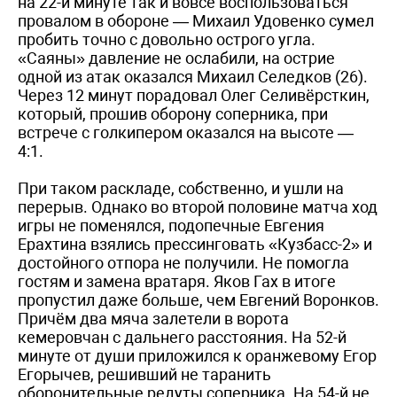
на 22-й минуте так и вовсе воспользоваться
провалом в обороне — Михаил Удовенко сумел
пробить точно с довольно острого угла.
«Саяны» давление не ослабили, на острие
одной из атак оказался Михаил Селедков (26).
Через 12 минут порадовал Олег Селивёрсткин,
который, прошив оборону соперника, при
встрече с голкипером оказался на высоте —
4:1.
При таком раскладе, собственно, и ушли на
перерыв. Однако во второй половине матча ход
игры не поменялся, подопечные Евгения
Ерахтина взялись прессинговать «Кузбасс-2» и
достойного отпора не получили. Не помогла
гостям и замена вратаря. Яков Гах в итоге
пропустил даже больше, чем Евгений Воронков.
Причём два мяча залетели в ворота
кемеровчан с дальнего расстояния. На 52-й
минуте от души приложился к оранжевому Егор
Егорычев, решивший не таранить
оборонительные редуты соперника. На 54-й не