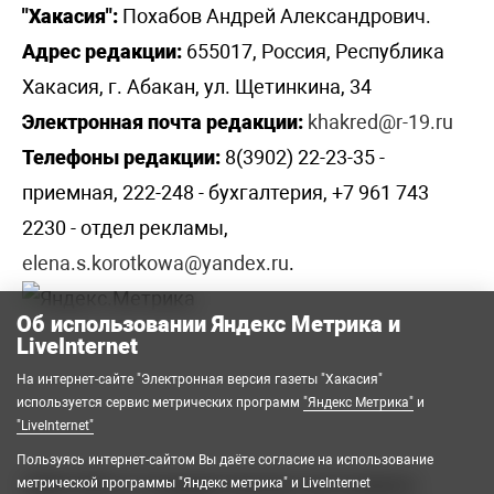
"Хакасия":
Похабов Андрей Александрович.
Адрес редакции:
655017, Россия, Республика
Хакасия, г. Абакан, ул. Щетинкина, 34
Электронная почта редакции:
khakred@r-19.ru
Телефоны редакции:
8(3902) 22-23-35 -
приемная, 222-248 - бухгалтерия, +7 961 743
2230 - отдел рекламы,
elena.s.korotkowa@yandex.ru
.
Об использовании Яндекс Метрика и
LiveInternet
На интернет-сайте "Электронная версия газеты "Хакасия"
используется сервис метрических программ
"Яндекс Метрика"
и
"LiveInternet"
Пользуясь интернет-сайтом Вы даёте согласие на использование
2008-2026 © Государственное автономное
метрической программы "Яндекс метрика" и LiveInternet