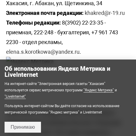
Хакасия, г. Абакан, ул. Щетинкина, 34
Электронная почта редакции:
khakred@r-19.ru
Телефоны редакции:
8(3902) 22-23-35 -
приемная, 222-248 - бухгалтерия, +7 961 743
2230 - отдел рекламы,
elena.s.korotkowa@yandex.ru
.
Об использовании Яндекс Метрика и
LiveInternet
На интернет-сайте "Электронная версия газеты "Хакасия"
используется сервис метрических программ
"Яндекс Метрика"
и
"LiveInternet"
Пользуясь интернет-сайтом Вы даёте согласие на использование
2008-2026 © Государственное автономное
метрической программы "Яндекс метрика" и LiveInternet
учреждение Республики Хакасия «Редакция
Принимаю
газеты «Хакасия». Все права защищены.