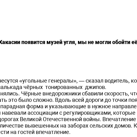
Хакасии появится музей угля, мы не могли обойти е
несутся «угольные генералы», — сказал водитель, ко
кавалькада чёрных тонированных джипов.
внялись. Чёрные внедорожники сбавили скорость, чт
ть это было сложно. Вдоль всей дороги до точки по
 парадная форма и указывающие в нужное направле
навевали ассоциации с регулировщиками, которые 
дорогах Великой Отечественной войны. Впечатление
оличестве вывешенных на заборах сельских домов. К
сти на гостей впечатление.