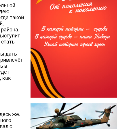
ельной
идею
огда такой
й,
 района.
выступит
 стать
бы дать
привлечёт
ь в
удет
, как
десь же.
ьшого
вал с