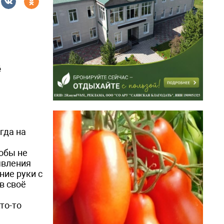
ё
гда на
обы не
явления
ние руки с
в своё
то-то