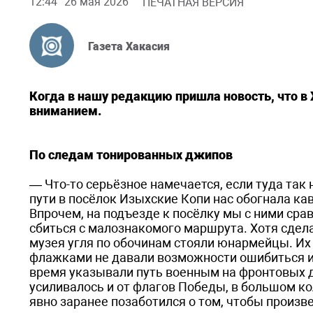
12:44
26 мая 2026
ПЕЧАТНАЯ ВЕРСИЯ
Газета Хакасия
Когда в нашу редакцию пришла новость, что в 
вниманием.
По следам тонированных джипов
— Что-то серьёзное намечается, если туда так 
пути в посёлок Изыхские Копи нас обогнала 
Впрочем, на подъезде к посёлку мы с ними сра
сбиться с малознакомого маршрута. Хотя сдела
музея угля по обочинам стояли юнармейцы. Их
флажками не давали возможности ошибиться и 
время указывали путь военным на фронтовых 
усиливалось и от флагов Победы, в большом к
явно заранее позаботился о том, чтобы произве