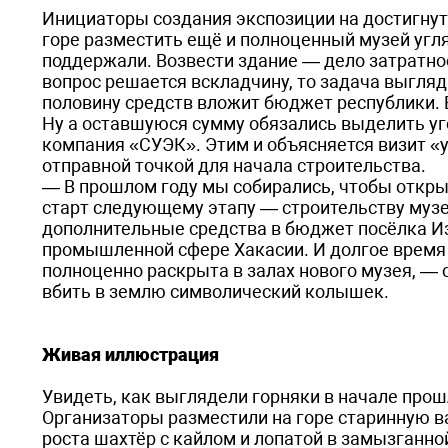
Инициаторы создания экспозиции на достигнут
горе разместить ещё и полноценный музей угл
поддержали. Возвести здание — дело затратное
вопрос решается вскладчину, то задача выгляд
половину средств вложит бюджет республики. 
Ну а оставшуюся сумму обязались выделить у
компания «СУЭК». Этим и объясняется визит «у
отправной точкой для начала строительства.
— В прошлом году мы собирались, чтобы открыт
старт следующему этапу — строительству музе
дополнительные средства в бюджет посёлка Из
промышленной сфере Хакасии. И долгое время э
полноценно раскрыта в залах нового музея, — 
вбить в землю символический колышек.
Живая иллюстрация
Увидеть, как выглядели горняки в начале прош
Организаторы разместили на горе старинную в
роста шахтёр с кайлом и лопатой в замызганно