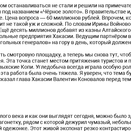
ом останавливаться не стали и решили на примечат
я под названием «Чёрное золото». В правительстве 
. Цена вопроса — 60 миллионов рублей. Впрочем, к
ит не такой уж и сложной. По словам Ирины Войново
Ещё десять миллионов добавят из казны Алтайского
гольные предприятия Хакасии. Ведущим партнёром 
гольных генералов» на гору в день, который должен
ь смотровую площадку, а теперь мы снова тут, что
я. Эта точка станет местом притяжения туристов и 
ыхские Копи. Угледобыча всегда играла особую рол
та работа была очень тяжела. Я уверен, что тема б
сказал глава Хакасии Валентин Коновалов перед тем
лого века и как они выглядят сегодня, можно было з
агонетку, рядом с которой дежурил чумазый, небол
й одежонке. Этот живой экспонат резко контрастиро