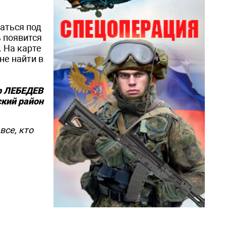
каться под
ь появится
. На карте
не найти в
р ЛЕБЕДЕВ
кий район
все, кто