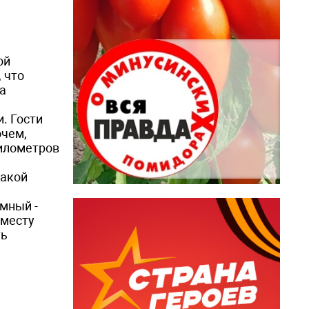
ой
 что
а
. Гости
очем,
километров
такой
мный ­
 месту
ть