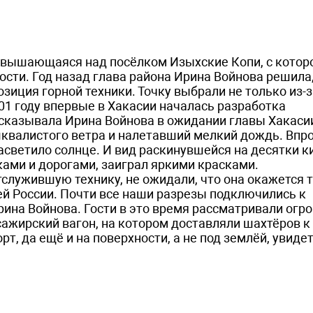
озвышающаяся над посёлком Изыхские Копи, с котор
ости. Год назад глава района Ирина Войнова решила,
зиция горной техники. Точку выбрали не только из-з
01 году впервые в Хакасии началась разработка
сказывала Ирина Войнова в ожидании главы Хакасии
шквалистого ветра и налетавший мелкий дождь. Впр
засветило солнце. И вид раскинувшейся на десятки 
ками и дорогами, заиграл яркими красками.
тслужившую технику, не ожидали, что она окажется 
ей России. Почти все наши разрезы подключились к
на Войнова. Гости в это время рассматривали огро
ажирский вагон, на котором доставляли шахтёров к
рт, да ещё и на поверхности, а не под землёй, увиде