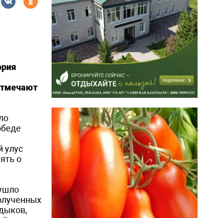
ория
 отмечают
ло
обеде
 улус
ять о
 ушло
полученных
адыков,