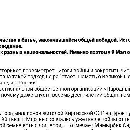
участие в битве, закончившейся общей победой. Ист
ерждение.
ых разных национальностей. Именно поэтому 9 Мая
сториков пересмотреть итоги войны и сократить чис
тана такой подход не работает. Память о Великой П
не, и в России.
 региональной общественной организации «Народный
 почему даже спустя восемь десятилетий общая пам
утора миллионов жителей Киргизской ССР на фронт
 90 тысяч. Многие скончались уже после войны от 
ждой семье есть свои герои, — отмечает Мамырбек С