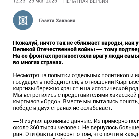
12:33
26 мая 2026
ПЕЧАТНАЯ ВЕРСИЯ
Газета Хакасия
Пожалуй, ничто так не сближает народы, как 
Великой Отечественной войны — тому подтв
На её фронтах противостояли врагу люди сам
во многих странах.
Несмотря на попытки отдельных политиков и и
государств-победителей, в отношении Кыргызс
киргизы бережно хранят и на исторической роди
Мы встретились с представителями хакасской
кыргызов «Ордо». Вместе мы пытались понять,
победе в двух странах не ослабевает.
— Я изучил архивные данные. Из примерно пол
около 360 тысяч человек. Не вернулось больше
ран. Эти факты говорят о том, что почти в ка