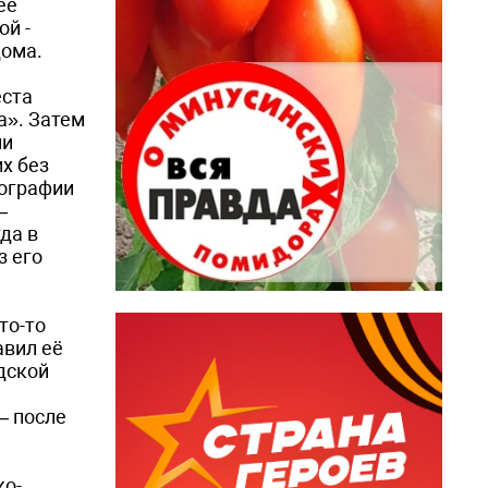
её
ой ­
дома.
еста
а». Затем
ии
х без
тографии
—
да в
з его
то-то
авил её
дской
— после
ко-