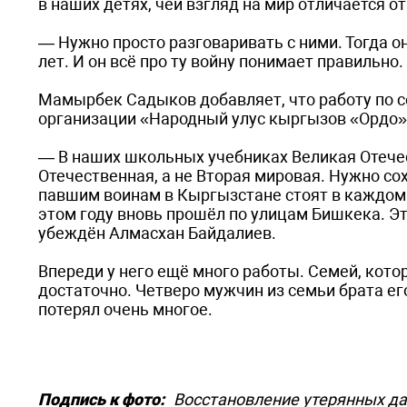
в наших детях, чей взгляд на мир отличается о
— Нужно просто разговаривать с ними. Тогда о
лет. И он всё про ту войну понимает правильно
Мамырбек Садыков добавляет, что работу по со
организации «Народный улус кыргызов «Ордо»
— В наших школьных учебниках Великая Отече
Отечественная, а не Вторая мировая. Нужно с
павшим воинам в Кыргызстане стоят в каждом н
этом году вновь прошёл по улицам Бишкека. Это
убеждён Алмасхан Байдалиев.
Впереди у него ещё много работы. Семей, котор
достаточно. Четверо мужчин из семьи брата его
потерял очень многое.
Подпись к фото:
Восстановление утерянных да