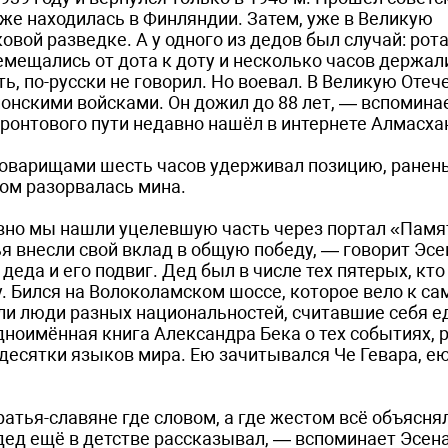
уже находилась в Финляндии. Затем, уже в Великую
вой разведке. А у одного из дедов был случай: рота
ремещались от дота к доту и несколько часов держал
ть, по-русски не говорил. Но воевал. В Великую Оте
понскими войсками. Он дожил до 88 лет, — вспомина
ронтового пути недавно нашёл в интернете Алмасха
я товарищами шесть часов удерживал позицию, ранен
ом разорвалась мина.
вно мы нашли уцелевшую часть через портал «Памя
тья внесли свой вклад в общую победу, — говорит Эс
 деда и его подвиг. Дед был в числе тех пятерых, кто
у. Бился на Волоколамском шоссе, которое вело к с
вили люди разных национальностей, считавшие себя 
одноимённая книга Александра Бека о тех событиях,
десятки языков мира. Ею зачитывался Че Гевара, е
атья-славяне где словом, а где жестом всё объясня
 дед ещё в детстве рассказывал, — вспоминает Эсен