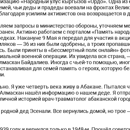
изацию «Народный улус кыргызов «Ордо». Одна из 
емей, чьи деды и прадеды воевали на фронтах Велик
 благодаря усилиям активистов она возвращается в 
яем запросы в министерство обороны, уточняем м
л ранен. Активно работаем с порталом «Память народ
дках. Накануне 9 Мая я передал для участия в акц
ляков — 36 из них были одобрены, а троих пропавши
ось. Были приняты в «Бессмертный полк онлайн» фо
иальной военной операции. Их увидела вся страна, 
асхан Байдалиев. Иногда с чьей-то помощью, иног
станавливая для семей память о героях, которую бе
ли.
льно. Я уже четверть века живу в Абакане. Пытался ч
А Алмасхан нашёл информацию о нашем деде. Я отпр
я личной историей врач-травматолог абаканской горо
и родной дед Эсенали. Все вернулись домой, но трое 
39 году и вернулся только в 1948-м. Прошёл советс