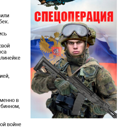
вили
бек.
ись
свой
оса
 линейке
ией,
именно в
убинном,
ой войне