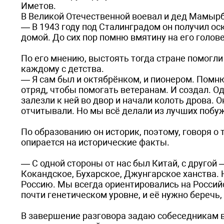
Иметов.
В Великой Отечественной воевал и дед Мамыр
— В 1943 году под Сталинградом он получил ос
домой. До сих пор помню вмятину на его голов
По его мнению, выстоять тогда стране помогли
каждому с детства.
— Я сам был и октябрёнком, и пионером. Помню
отряд, чтобы помогать ветеранам. И создал. 
залезли к ней во двор и начали колоть дрова. 
отчитывали. Но мы всё делали из лучших поб
По образованию он историк, поэтому, говоря о т
опирается на исторические факты.
— С одной стороны от нас был Китай, с другой
Кокандское, Бухарское, Джунгарское ханства.
Россию. Мы всегда ориентировались на Российс
почти генетическом уровне, и её нужно беречь,
В завершение разговора задаю собеседникам в