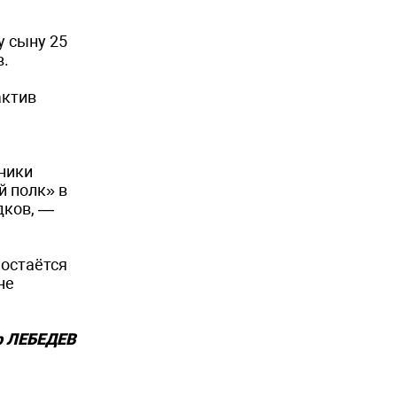
у сыну 25
в.
актив
ники
й полк» в
дков, —
 остаётся
не
р ЛЕБЕДЕВ