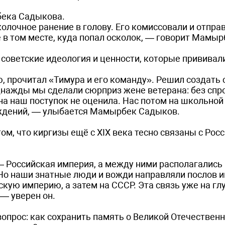
бека Садыкова.
колочное ранение в голову. Его комиссовали и отпра
е в том месте, куда попал осколок, — говорит Мамыр
 советские идеология и ценности, которые прививал
, прочитал «Тимура и его команду». Решил создать 
Однажды мы сделали сюрприз жене ветерана: без спр
Она наш поступок не оценила. Нас потом на школьной
уждений, — улыбается Мамырбек Садыков.
ом, что киргизы ещё с XIX века тесно связаны с Росс
 — Российская империя, а между ними располагались
 Но наши знатные люди и вожди направляли послов 
кую империю, а затем на СССР. Эта связь уже на гл
 — уверен он.
опрос: как сохранить память о Великой Отечественн