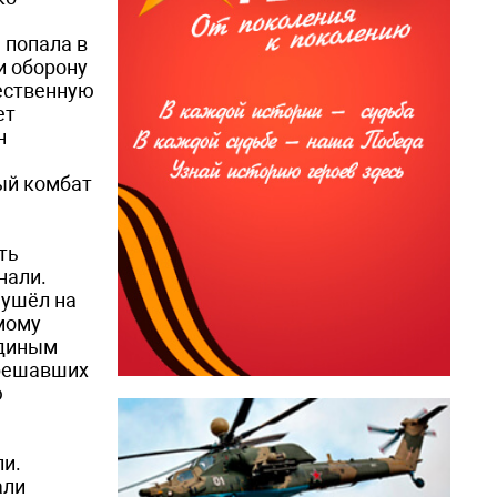
 попала в
и оборону
чественную
ет
н
ый комбат
ть
енали.
 ушёл на
амому
единым
 решавших
ю
ли.
али