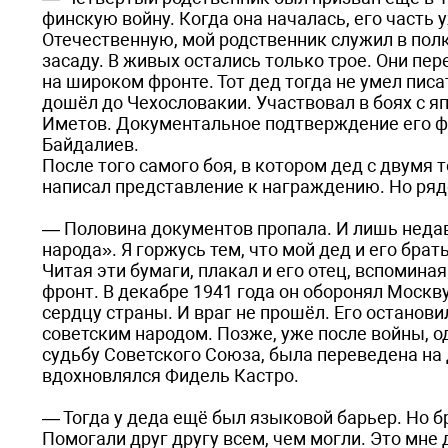
финскую войну. Когда она началась, его часть 
Отечественную, мой родственник служил в полко
засаду. В живых остались только трое. Они пе
на широком фронте. Тот дед тогда не умел писа
дошёл до Чехословакии. Участвовал в боях с я
Иметов. Документальное подтверждение его ф
Байдалиев.
После того самого боя, в котором дед с двум
написал представление к награждению. Но ряд
— Половина документов пропала. И лишь неда
народа». Я горжусь тем, что мой дед и его бра
Читая эти бумаги, плакал и его отец, вспоминая
фронт. В декабре 1941 года он оборонял Москв
сердцу страны. И враг не прошёл. Его остано
советским народом. Позже, уже после вой­ны, 
судьбу Советского Союза, была переведена на 
вдохновлялся Фидель Кастро.
— Тогда у деда ещё был языковой барьер. Но бр
Помогали друг другу всем, чем могли. Это мне