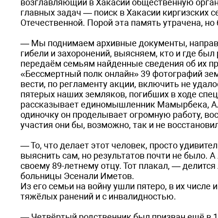
возглавляющий в Хакасии общественную орган
главных задач — поиск в Хакасии киргизских с
Отечественной. Порой эта память утрачена, но
— Мы поднимаем архивные документы, направл
гибели и захоронений, выясняем, кто и где бы
передаём семьям найденные сведения об их пре
«Бессмертный полк онлайн» 39 фотографий зем
вести, по регламенту акции, включить не удал
пятерых наших земляков, погибших в ходе спец
рассказывает единомышленник Мамырбека, Алм
одиночку он проделывает огромную работу, вос
участия они бы, возможно, так и не восстанови
— То, что делает этот человек, просто удивите
выяснить сам, но результатов почти не было. 
своему 89-летнему отцу. Тот плакал, — делитс
больницы Эсенали Иметов.
Из его семьи на войну ушли пятеро, в их числе 
тяжёлых ранений и с инвалидностью.
— Четвёртый родственник был призван ещё в 19