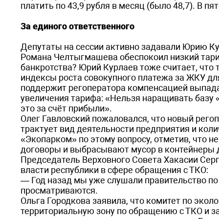
платить по 43,9 рубля в месяц (было 48,7). В пя
За единого ответственного
Депутаты на сессии активно задавали Юрию Ку
Романа Челтыгмашева обеспокоил низкий тариф
банкротства? Юрий Курлаев тоже считает, что 
индексы роста совокупного платежа за ЖКУ дл
поддержит регоператора компенсацией выпад
увеличения тарифа: «Нельзя наращивать базу 
это за счёт прибыли».
Олег Гавловский пожаловался, что новый рего
трактует вид деятельности предприятия и коли
«Экопарком» по этому вопросу, отметив, что н
договоры и выбрасывают мусор в контейнеры 
Председатель Верховного Совета Хакасии Сер
власти республики в сфере обращения с ТКО:
— Год назад мы уже слушали правительство по 
просматриваются.
Ольга Городкова заявила, что комитет по эко
территориальную зону по обращению с ТКО и за