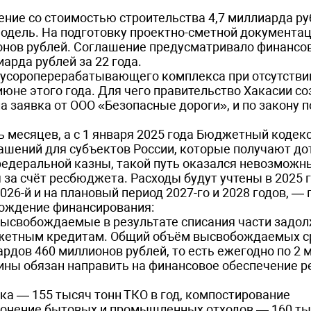
ние со стоимостью строительства 4,7 миллиарда руб
одель. На подготовку проектно-сметной документац
онов рублей. Соглашение предусматривало финансо
иарда рублей за 22 года.
мусороперерабатывающего комплекса при отсутстви
июне этого года. Для чего правительство Хакасии с
 заявка от ООО «Безопасные дороги», и по закону 
ь месяцев, а с 1 января 2025 года Бюджетный кодек
шений для субъектов России, которые получают до
федеральной казны, такой путь оказался невозможн
за счёт ресбюджета. Расходы будут учтены в 2025 г
6-й и на плановый период 2027-го и 2028 годов, — 
хождение финансирования:
 высвобождаемые в результате списания части задо
джетным кредитам. Общий объём высвобождаемых с
иардов 460 миллионов рублей, то есть ежегодно по 2
вины обязан направить на финансовое обеспечение 
ка — 155 тысяч тонн ТКО в год, компостирование
ронение бытовых и промышленных отходов — 160 ты