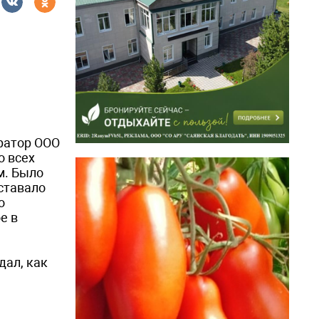
ератор ООО
о всех
м. Было
оставало
о
е в
дал, как