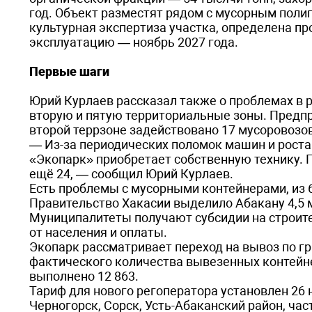
год. Объект разместят рядом с мусорным полиг
культурная экспертиза участка, определена п
эксплуатацию — ноябрь 2027 года.
Первые шаги
Юрий Курлаев рассказал также о проблемах в р
вторую и пятую территориальные зоны. Предп
второй террзоне задействовано 17 мусоровозов,
— Из-за периодических поломок машин и рост
«Экопарк» приобретает собственную технику. П
ещё 24, — сообщил Юрий Курлаев.
Есть проблемы с мусорными контейнерами, из 
Правительство Хакасии выделило Абакану 4,5 
Муниципалитеты получают субсидии на строит
от населения и оплаты.
Экопарк рассматривает переход на вывоз по гр
фактического количества вывезенных контейнер
выполнено 12 863.
Тариф для нового регоператора установлен 26 
Черногорск, Сорск, Усть-Абаканский район, час