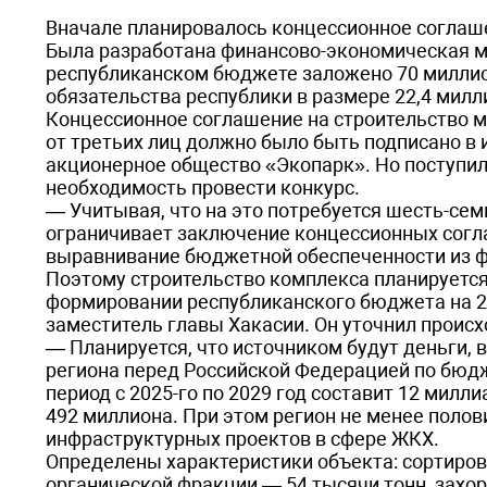
Вначале планировалось концессионное соглаше
Была разработана финансово-экономическая м
республиканском бюджете заложено 70 милли
обязательства республики в размере 22,4 милл
Концессионное соглашение на строительство 
от третьих лиц должно было быть подписано в 
акционерное общество «Экопарк». Но поступила
необходимость провести конкурс.
— Учитывая, что на это потребуется шесть-сем
ограничивает заключение концессионных согла
выравнивание бюджетной обес­печенности из 
Поэтому строительство комплекса планируется 
формировании республиканского бюджета на 202
заместитель главы Хакасии. Он уточнил проис
— Планируется, что источником будут деньги,
региона перед Российской Федерацией по бю
период с 2025-го по 2029 год составит 12 милл
492 миллиона. При этом регион не менее поло
инфраструктурных проектов в сфере ЖКХ.
Определены характеристики объекта: сортиров
органической фракции — 54 тысячи тонн, захо