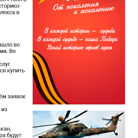
сторико-
лекса в
зашло во
ми. Во
слуг
ся купить
ём заявок
 из
,
кан,
ра будут