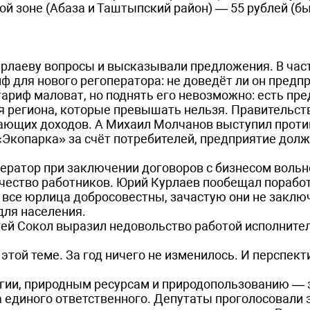
той зоне (Абаза и Таштыпский район) — 55 руб­лей (бы
рлаеву вопросы и высказывали предложения. В част
 для нового регоператора: не доведёт ли он предп
тариф маловат, но поднять его невозможно: есть пр
я региона, которые превышать нельзя. Правительст
ающих доходов. А Михаил Молчанов выступил проти
«Экопарка» за счёт потребителей, предприятие дол
ператор при заключении договоров с бизнесом вольн
чество работников. Юрий Курлаев по­обещал поработ
е все юрлица добросовестны, зачастую они не закл
для населения.
гей Сокол выразил недовольство работой исполните
этой теме. За год ничего не изменилось. И перспект
логии, природным ресурсам и природопользованию —
 единого ответственного. Депутаты проголосовали 