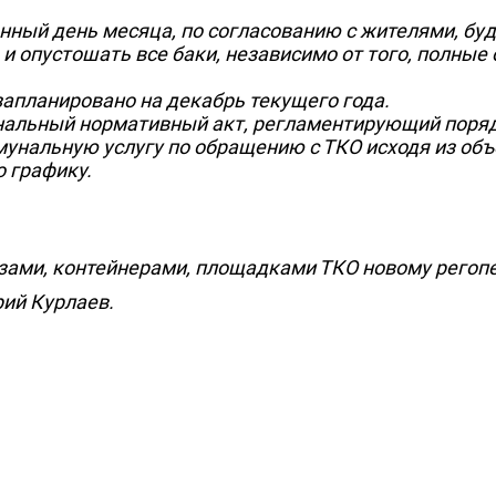
ённый день месяца, по согласованию с жителями, бу
и опустошать все баки, независимо от того, полные 
запланировано на декабрь текущего года.
ональный нормативный акт, регламентирующий поряд
мунальную услугу по обращению с ТКО исходя из об
 графику.
зами, контейнерами, площадками ТКО новому регоп
рий Курлаев.