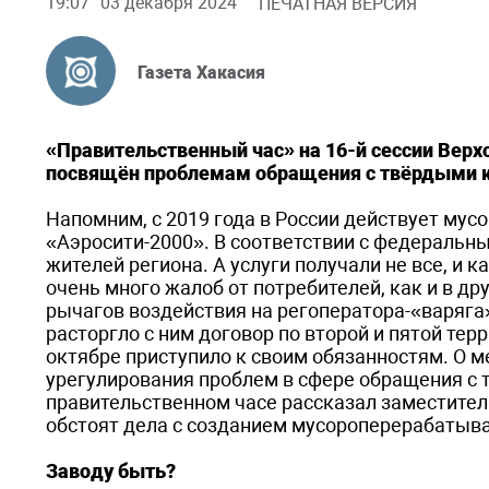
19:07
03 декабря 2024
ПЕЧАТНАЯ ВЕРСИЯ
Газета Хакасия
«Правительственный час» на 16-й сессии Верх
посвящён проблемам обращения с твёрдыми
Напомним, с 2019 года в России действует му
«Аэросити-2000». В соответствии с федеральны
жителей региона. А услуги получали не все, и
очень много жалоб от потребителей, как и в др
рычагов воздействия на регоператора-«варяга
расторгло с ним договор по второй и пятой те
октябре приступило к своим обязанностям. О 
урегулирования проблем в сфере обращения с
правительственном часе рассказал заместитель
обстоят дела с созданием мусороперерабатыва
Заводу быть?