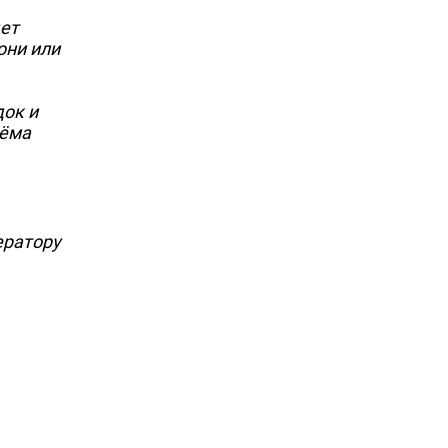
дет
они или
ок и
ъёма
ератору