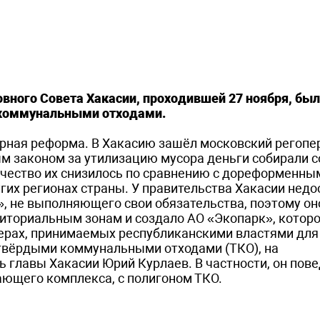
овного Совета Хакасии, проходившей 27 ноября, был
 коммунальными отходами.
сорная реформа. В Хакасию зашёл московский регоп
м законом за утилизацию мусора деньги собирали с
 качество их снизилось по сравнению с дореформенны
угих регионах страны. У правительства Хакасии нед
», не выполняющего свои обязательства, поэтому он
рриториальным зонам и создало АО «Экопарк», которо
мерах, принимаемых республиканскими властями для
 твёрдыми коммунальными отходами (ТКО), на
 главы Хакасии Юрий Курлаев. В частности, он пове
ющего комплекса, с полигоном ТКО.