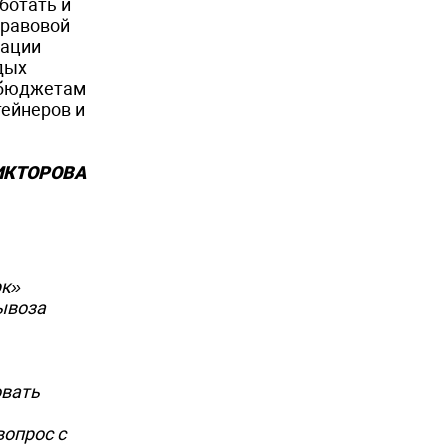
ботать и
правовой
зации
дых
 бюджетам
тейнеров и
ИКТОРОВА
рк»
ывоза
овать
вопрос с