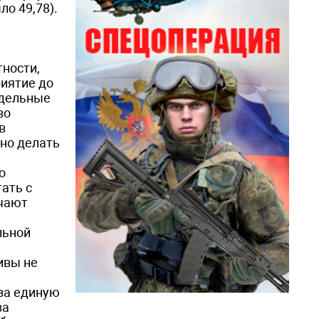
ло 49,78).
ности,
риятие до
едельные
во
в
жно делать
о
ать с
ючают
льной
ивы не
 за единую
за