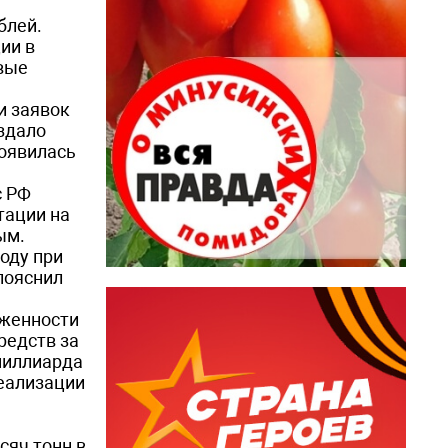
­лей.
ии в
вые
и заявок
оздало
появилась
с РФ
тации на
ым.
оду при
пояснил
лженности
редств за
 миллиарда
реализации
сяч тонн в