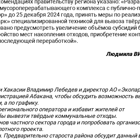
омендациях правительству региона указано: «Разра
у мусороперерабатывающего комплекса с публично-
» до 25 декабря 2024 года, принять меры по реали
арк» специализированной техникой для вывоза твёр
овано предусмотреть увеличение объёмов субсидий
ойство мест накопления отходов, приобретение кон
 последующей переработкой».
Людмила В
и Хакасии Владимир Лебедев и директор АО «Экопа
истрацией Абакана, чтобы обсудить возможность в
, а по графику.
регионального оператора и избавит жителей от
обы вывезти твёрдые коммунальные отходы.
ов частного сектора города и попробовать организ
лотного проекта.
он. Предварительно староста района обсудит данный 