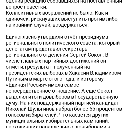
оценив реакцию собравшихся на поставленный
вопрос повестки.
Коллективных возражений не было. Как и
одиночек, рискнувших выступить против либо,
на крайний случай, воздержаться.
Единогласно утвердили отчёт президиума
регионального политического совета, который
делегатам представил секретарь
регионального отделения Сергей Сокол. В
числе главных партийных достижений он
отметил результат, полученный на
президентских выборах в Хакасии Владимиром
Путиным в марте этого года, к которому
«Единая Россия» имела самое
непосредственное отношение. А ещё Сокол
выделил итоги довыборов в Государственную
думу. На них поддержанный партией кандидат
Николай Шульгинов набрал более 55 процентов
голосов избирателей. Что касается других
муниципальных избирательных кампаний,
проходивших параллельно с довыборами в