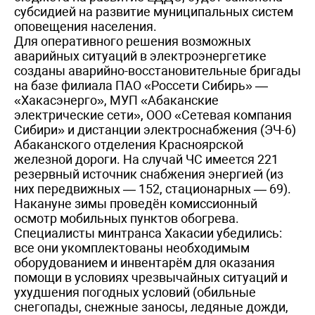
субсидией на развитие муниципальных систем
оповещения населения.
Для оперативного решения возможных
аварийных ситуаций в электроэнергетике
созданы аварийно-восстановительные бригады
на базе филиала ПАО «Россети Сибирь» —
«Хакас­энерго», МУП «Абаканские
электрические сети», ООО «Сетевая компания
Сибири» и дистанции электроснабжения (ЭЧ-6)
Абаканского отделения Красноярской
железной дороги. На случай ЧС имеется 221
резервный источник снабжения энергией (из
них передвижных — 152, стационарных — 69).
Накануне зимы проведён комиссионный
осмотр мобильных пунктов обогрева.
Специалисты минтранса Хакасии убедились:
все они укомплектованы необходимым
оборудованием и инвентарём для оказания
помощи в условиях чрезвычайных ситуаций и
ухудшения погодных условий (обильные
снегопады, снежные заносы, ледяные дожди,