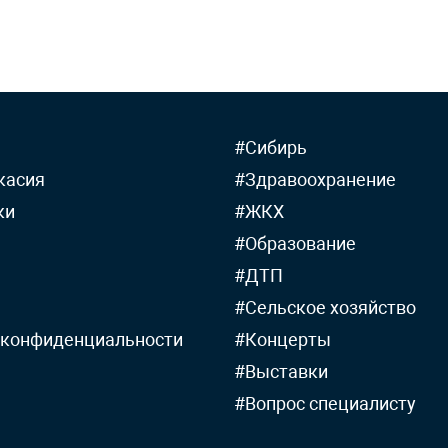
#Сибирь
касия
#Здравоохранение
ки
#ЖКХ
#Образование
#ДТП
#Сельское хозяйство
 конфиденциальности
#Концерты
#Выставки
#Вопрос специалисту