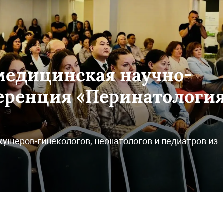
медицинская научно-
еренция «Перинатологи
ушеров-гинекологов, неонатологов и педиатров из