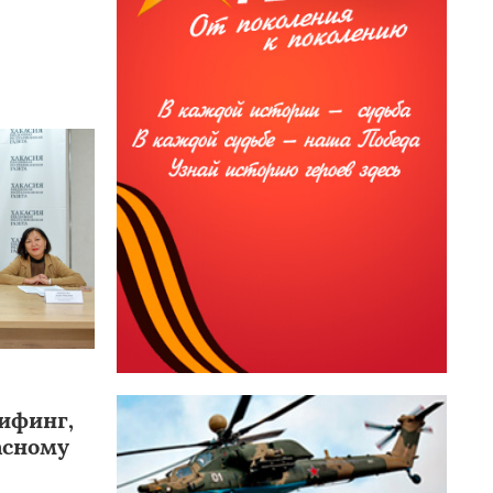
ифинг,
асному