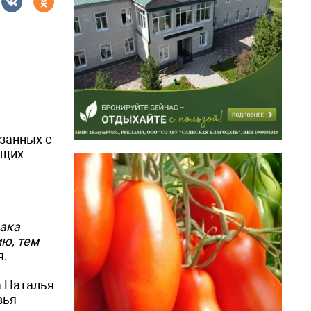
занных с
ющих
рака
ю, тем
я.
а Наталья
вья