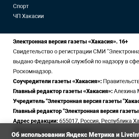
Спорт
ЧП Хакасии
Электронная версия газеты «Хакасия». 16+
Свидетельство о регистрации СМИ "Электронная 
выдано Федеральной службой по надзору в сф
Роскомнадзор.
Соучредители газеты «Хакасия»:
Правительств
Главный редактор газеты «Хакасия»:
Алехина 
Учредитель "Электронная версия газеты "Хакас
Главный редактор "Электронная версия газеты 
Адрес редакции:
655017, Россия, Республика Ха
Электронная почта редакции:
khakred@r-19.ru
Об использовании Яндекс Метрика и LiveIn