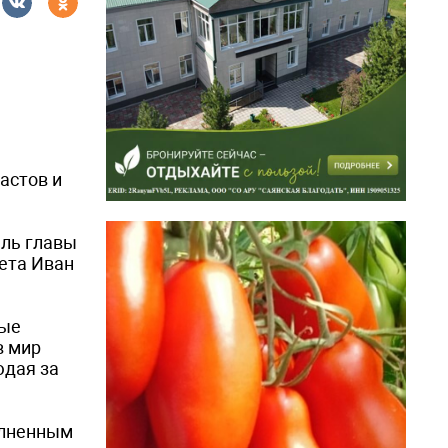
астов и
ель главы
ета Иван
лые
в мир
юдая за
олненным