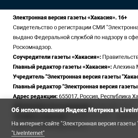
Электронная версия газеты «Хакасия». 16+
Свидетельство о регистрации СМИ "Электронная 
выдано Федеральной службой по надзору в сф
Роскомнадзор.
Соучредители газеты «Хакасия»:
Правительств
Главный редактор газеты «Хакасия»:
Алехина 
Учредитель "Электронная версия газеты "Хакас
Главный редактор "Электронная версия газеты 
Адрес редакции:
655017, Россия, Республика Ха
Электронная почта редакции:
khakred@r-19.ru
Об использовании Яндекс Метрика и LiveIn
Телефоны редакции:
8(3902) 22-23-35 - приемна
На интернет-сайте "Электронная версия газеты
elena.s.korotkowa@yandex.ru
.
"LiveInternet"