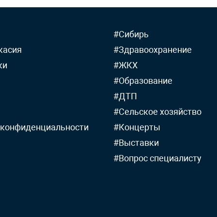
#Сибирь
касия
#Здравоохранение
ки
#ЖКХ
#Образование
#ДТП
#Сельское хозяйство
 конфиденциальности
#Концерты
#Выставки
#Вопрос специалисту