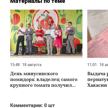
Материалы по теме
15:48
18 августа
11:01
18 а
День минусинского
Выдача 
помидора: владелец самого
пернату
крупного томата получил
Хакасии
автомобиль от СГК
Комментарии:
0 шт