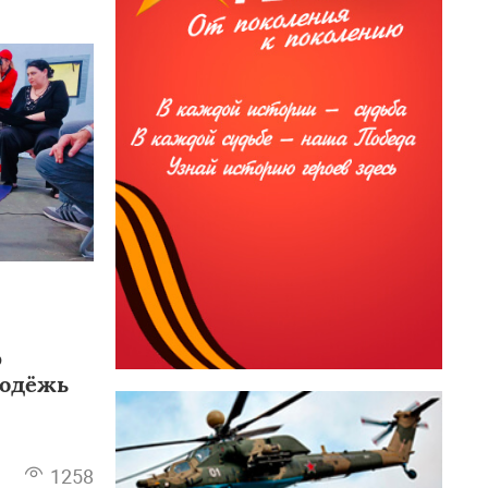
ф
лодёжь
1258