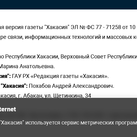
версия газеты "Хакасия" ЭЛ № ФС 77 - 71258 от 10 
ере связи, информационных технологий и массовых
о Республики Хакасии, Верховный Совет Республики
Марина Анатольевна.
ия":
ГАУ РХ «Редакция газеты «Хакасия».
"Хакасия":
Похабов Андрей Александрович.
касия, г. Абакан, ул. Щетинкина, 34
ternet
я, 222-248 - бухгалтерия, +7 961 743 2230 - отдел рек
 "Хакасия" используется сервис метрических програ