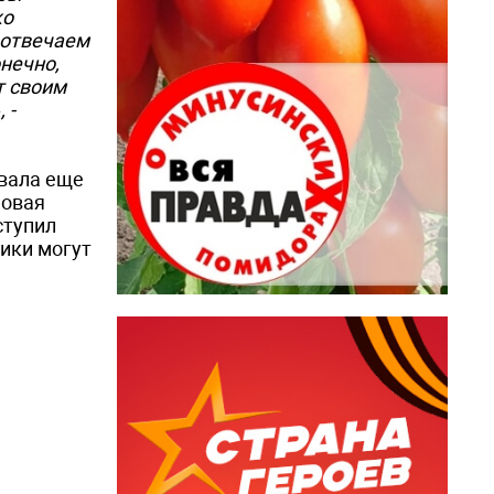
ко
 отвечаем
нечно,
т своим
 -
овала еще
новая
ступил
ики могут