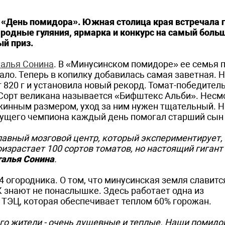
«День помидора». Южная столица края встречала г
родные гуляния, ярмарка и конкурс на самый боль
й приз.
талья Сонина
. В «Минусинском помидоре» ее семья 
ало. Теперь в копилку добавилась самая заветная. 
 820 г и установила новый рекорд. Томат-победител
 Сорт великана называется «Бифштекс Альби». Несмо
жинным размером, уход за ним нужен тщательный. 
дущего чемпиона каждый день помогал старший сын 
главный мозговой центр, который экспериментирует,
оизрастает 100 сортов томатов, но настоящий гигант
алья Сонина
.
44 огородника. О том, что минусинская земля славитс
 знают не понаслышке. Здесь работает одна из
ТЭЦ, которая обеспечивает теплом 60% горожан.
 его жители - очень душевные и теплые. Наши помид