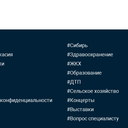
#Сибирь
касия
#Здравоохранение
ки
#ЖКХ
#Образование
#ДТП
#Сельское хозяйство
 конфиденциальности
#Концерты
#Выставки
#Вопрос специалисту