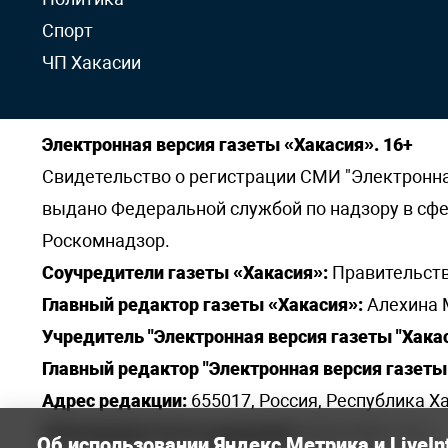
Спорт
ЧП Хакасии
Электронная версия газеты «Хакасия». 16+
Свидетельство о регистрации СМИ "Электронная 
выдано Федеральной службой по надзору в сф
Роскомнадзор.
Соучредители газеты «Хакасия»:
Правительств
Главный редактор газеты «Хакасия»:
Алехина 
Учредитель "Электронная версия газеты "Хакас
Главный редактор "Электронная версия газеты 
Адрес редакции:
655017, Россия, Республика Ха
Электронная почта редакции:
khakred@r-19.ru
Об использовании Яндекс Метрика и LiveIn