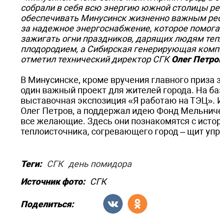
собрали в себя всю энергию южной столицы рег
обеспечивать Минусинск жизненно важным рес
за надежное энергоснабжение, которое помогае
зажигать огни праздников, дарящих людям теп
плодородием, а Сибирская генерирующая компа
отметил технический директор СГК
Олег Петро
В Минусинске, кроме вручения главного приза 
один важный проект для жителей города. На б
выставочная экспозиция «Я работаю на ТЭЦ».
Олег Петров, а поддержал идею Фонд Мельниче
все желающие. Здесь они познакомятся с истор
теплоисточника, согревающего город – щит уп
Теги:
СГК
день помидора
Источник фото:
СГК
Поделиться: