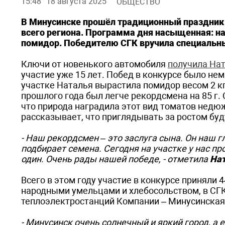
15:48
18 августа 2025
ОБЩЕСТВО
В Минусинске прошёл традиционный праздник 
всего региона. Программа дня насыщенная: на
помидор. Победителю СГК вручила специальны
Ключи от новенького автомобиля
получила На
участие уже 15 лет. Побед в конкурсе было нем
участке Наталья вырастила помидор весом 2 кг
прошлого года был легче рекордсмена на 85 г.
что природа наградила этот вид томатов недю
рассказывает, что приглядывать за ростом бу
- Наш рекордсмен – это заслуга сына. Он наш 
подбирает семена. Сегодня на участке у нас пр
один. Очень рады нашей победе, - отметила
Нат
Всего в этом году участие в конкурсе приняли 
народными умельцами и хлебосольством, в СГК
теплоэлектростанций Компании – Минусинская 
- Минусинск очень солнечный и яркий город, а