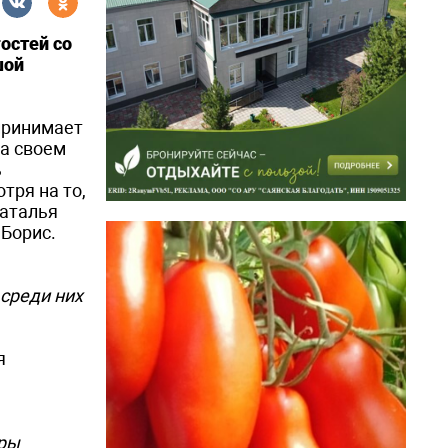
остей со
шой
принимает
На своем
ь
тря на то,
Наталья
Борис.
 среди них
я
оры