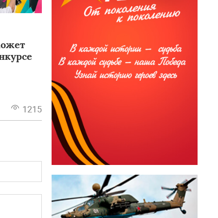
может
онкурсе
1215