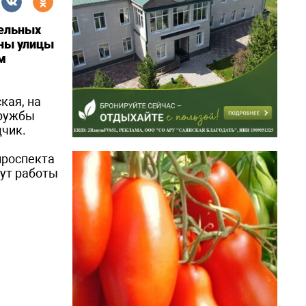
бельных
оны улицы
м
кая, на
Дружбы
дчик.
проспекта
нут работы