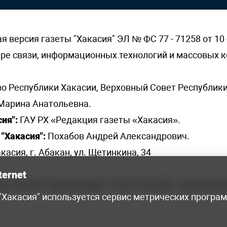
версия газеты "Хакасия" ЭЛ № ФС 77 - 71258 от 10 
ере связи, информационных технологий и массовых
о Республики Хакасии, Верховный Совет Республики
Марина Анатольевна.
ия":
ГАУ РХ «Редакция газеты «Хакасия».
"Хакасия":
Похабов Андрей Александрович.
касия, г. Абакан, ул. Щетинкина, 34
ternet
я, 222-248 - бухгалтерия, +7 961 743 2230 - отдел рек
 "Хакасия" используется сервис метрических програ