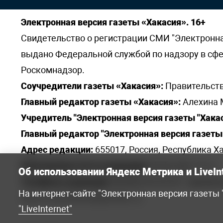
Электронная версия газеты «Хакасия». 16+
Свидетельство о регистрации СМИ "Электронная 
выдано Федеральной службой по надзору в сф
Роскомнадзор.
Соучредители газеты «Хакасия»:
Правительств
Главный редактор газеты «Хакасия»:
Алехина 
Учредитель "Электронная версия газеты "Хакас
Главный редактор "Электронная версия газеты 
Адрес редакции:
655017, Россия, Республика Ха
Электронная почта редакции:
khakred@r-19.ru
Об использовании Яндекс Метрика и LiveIn
Телефоны редакции:
8(3902) 22-23-35 - приемна
На интернет-сайте "Электронная версия газеты
elena.s.korotkowa@yandex.ru
.
"LiveInternet"