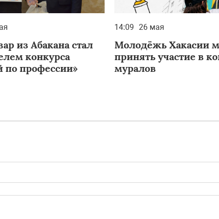
ая
14:09
26 мая
ар из Абакана стал
Молодёжь Хакасии 
елем конкурса
принять участие в к
 по профессии»
муралов