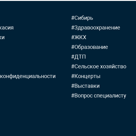
#Сибирь
касия
#Здравоохранение
ки
#ЖКХ
#Образование
#ДТП
#Сельское хозяйство
 конфиденциальности
#Концерты
#Выставки
#Вопрос специалисту