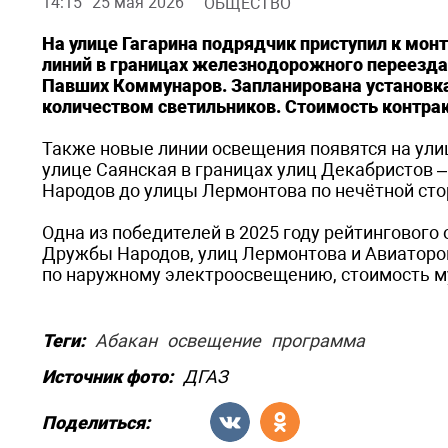
14:15
25 мая 2026
ОБЩЕСТВО
На улице Гагарина подрядчик приступил к мо
линий в границах железнодорожного переезда
Павших Коммунаров. Запланирована установк
количеством светильников. Стоимость контрак
Также новые линии освещения появятся на ули
улице Саянская в границах улиц Декабристов –
Народов до улицы Лермонтова по нечётной сто
Одна из победителей в 2025 году рейтингового 
Дружбы Народов, улиц Лермонтова и Авиаторов
по наружному электроосвещению, стоимость му
Теги:
Абакан
освещение
программа
Источник фото:
ДГАЗ
Поделиться: