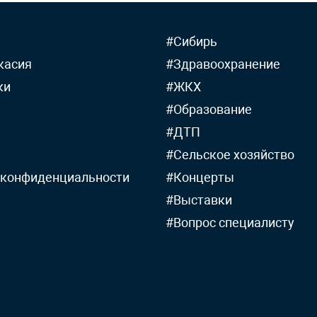
#Сибирь
касия
#Здравоохранение
ки
#ЖКХ
#Образование
#ДТП
#Сельское хозяйство
 конфиденциальности
#Концерты
#Выставки
#Вопрос специалисту