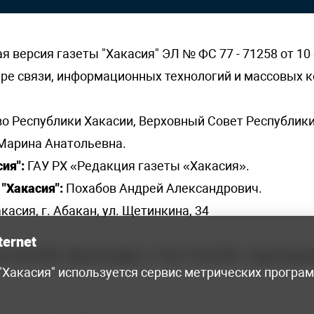
версия газеты "Хакасия" ЭЛ № ФС 77 - 71258 от 10 
ере связи, информационных технологий и массовых
о Республики Хакасии, Верховный Совет Республики
Марина Анатольевна.
ия":
ГАУ РХ «Редакция газеты «Хакасия».
"Хакасия":
Похабов Андрей Александрович.
касия, г. Абакан, ул. Щетинкина, 34
ternet
я, 222-248 - бухгалтерия, +7 961 743 2230 - отдел рек
 "Хакасия" используется сервис метрических програ