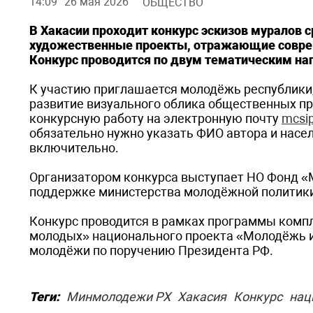
14:09
26 мая 2026
ОБЩЕСТВО
В Хакасии проходит конкурс эскизов муралов 
художественные проекты, отражающие совреме
Конкурс проводится по двум тематическим на
К участию приглашается молодёжь республики, 
развитие визуального облика общественных пр
конкурсную работу на электронную почту
mcsi
обязательно нужно указать ФИО автора и насе
включительно.
Организатором конкурса выступает НО Фонд «
поддержке министерства молодёжной политики
Конкурс проводится в рамках программы комп
молодых» национального проекта «Молодёжь и
молодёжи по поручению Президента РФ.
Теги:
Минмолодежи РХ
Хакасия
Конкурс
нац