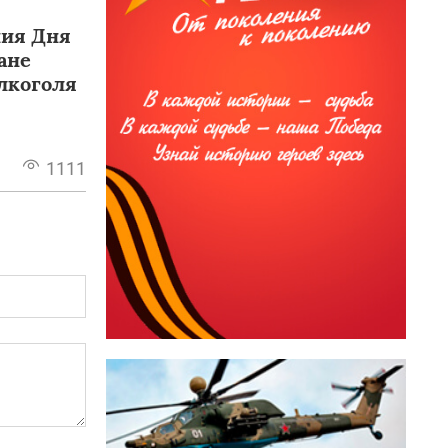
ния Дня
ане
лкоголя
1111