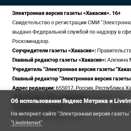
Электронная версия газеты «Хакасия». 16+
Свидетельство о регистрации СМИ "Электронная 
выдано Федеральной службой по надзору в сф
Роскомнадзор.
Соучредители газеты «Хакасия»:
Правительств
Главный редактор газеты «Хакасия»:
Алехина 
Учредитель "Электронная версия газеты "Хакас
Главный редактор "Электронная версия газеты 
Адрес редакции:
655017, Россия, Республика Ха
Электронная почта редакции:
khakred@r-19.ru
Об использовании Яндекс Метрика и LiveIn
Телефоны редакции:
8(3902) 22-23-35 - приемна
На интернет-сайте "Электронная версия газеты
elena.s.korotkowa@yandex.ru
.
"LiveInternet"