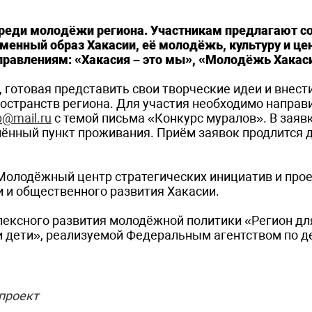
среди молодёжи региона. Участникам предлагают с
нный образ Хакасии, её молодёжь, культуру и цен
правлениям: «Хакасия – это мы», «Молодёжь Хакас
готовая представить свои творческие идеи и внести
остранств региона. Для участия необходимо направ
p@mail.ru
с темой письма «Конкурс муралов». В заяв
лённый пункт проживания. Приём заявок продлится д
Молодёжный центр стратегических инициатив и прое
 и общественного развития Хакасии.
лексного развития молодёжной политики «Регион дл
 дети», реализуемой Федеральным агентством по д
проект