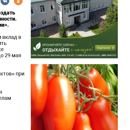
оздать
ности.
ии».
 вклад в
ить
ке
о 29 мая
ктов» при
я
елам