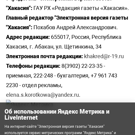
"Хакасия":
ГАУ РХ «Редакция газеты «Хакасия».
Главный редактор "Электронная версия газеты
"Хакасия":
Похабов Андрей Александрович.
Адрес редакции:
655017, Россия, Республика
Хакасия, г. Абакан, ул. Щетинкина, 34
Электронная почта редакции:
khakred@r-19.ru
Телефоны редакции:
8(3902) 22-23-35 -
приемная, 222-248 - бухгалтерия, +7 961 743
2230 - отдел рекламы,
elena.s.korotkowa@yandex.ru
.
Об использовании Яндекс Метрика и
LiveInternet
На интернет-сайте "Электронная версия газеты "Хакасия"
используется сервис метрических программ
"Яндекс Метрика"
и