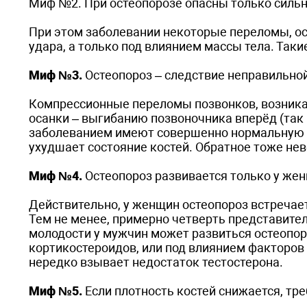
Миф №2. При остеопорозе опасны только силь
При этом заболевании некоторые переломы, осо
удара, а только под влиянием массы тела. Та
Миф №3.
Остеопороз – следствие неправильно
Компрессионные переломы позвонков, возника
осанки – выгибанию позвоночника вперёд (так
заболеванием имеют совершенно нормальную ос
ухудшает состояние костей. Обратное тоже нев
Миф №4.
Остеопороз развивается только у же
Действительно, у женщин остеопороз встречает
Тем не менее, примерно четверть представител
молодости у мужчин может развиться остеопоро
кортикостероидов, или под влиянием факторов
нередко взывает недостаток тестостерона.
Миф №5.
Если плотность костей снижается, тре