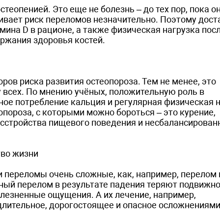
еопенией. Это еще не болезнь – до тех пор, пока о
чивает риск переломов незначительно. Поэтому дост
мина D в рационе, а также физическая нагрузка пос
ержания здоровья костей.
ров риска развития остеопороза. Тем не менее, это
у всех. По мнению учёных, положительную роль в
ное потребление кальция и регулярная физическая н
пороза, с которыми можно бороться – это курение,
расстройства пищевого поведения и несбалансирова
тво жизни
и переломы очень сложные, как, например, перелом
ный перелом в результате падения теряют подвижно
лезненные ощущения. А их лечение, например,
 длительное, дорогостоящее и опасное осложнениям