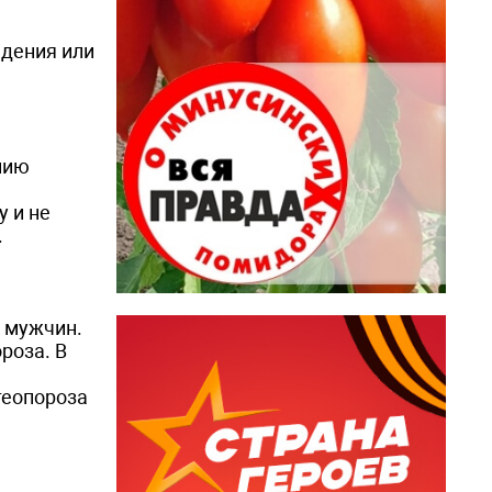
адения или
нию
 и не
.
у мужчин.
роза. В
теопороза