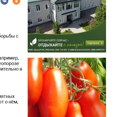
борьбы с
апример,
еопорозе
чительно в
иятных
т о нём,