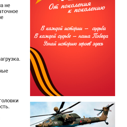
на не
аточное
ле
агрузка.
нные
 головки
сть.
и