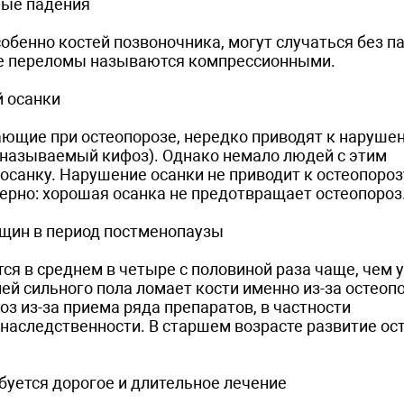
ные падения
бенно костей позвоночника, могут случаться без п
кие переломы называются компрессионными.
й осанки
ющие при остеопорозе, нередко приводят к наруше
 называемый кифоз). Однако немало людей с этим
анку. Нарушение осанки не приводит к остеопорозу
ерно: хорошая осанка не предотвращает остеопороз
нщин в период постменопаузы
ся в среднем в четыре с половиной раза чаще, чем 
ей сильного пола ломает кости именно из-за остеопо
з из-за приема ряда препаратов, в частности
 наследственности. В старшем возрасте развитие ос
буется дорогое и длительное лечение