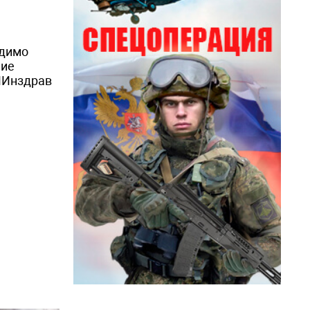
одимо
ние
 МИнздрав