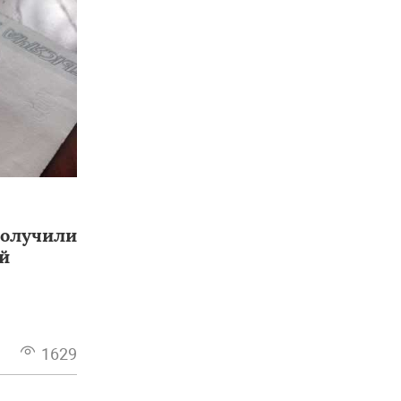
получили
й
1629