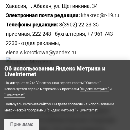
Хакасия, г. Абакан, ул. Щетинкина, 34
Электронная почта редакции:
khakred@r-19.ru
Телефоны редакции:
8(3902) 22-23-35 -
приемная, 222-248 - бухгалтерия, +7 961 743
2230 - отдел рекламы,
elena.s.korotkowa@yandex.ru
.
Об использовании Яндекс Метрика и
LiveInternet
На интернет-сайте "Электронная версия газеты "Хакасия"
используется сервис метрических программ
"Яндекс Метрика"
и
"LiveInternet"
Пользуясь интернет-сайтом Вы даёте согласие на использование
2008-2026 © Государственное автономное
метрической программы "Яндекс метрика" и LiveInternet
учреждение Республики Хакасия «Редакция
Принимаю
газеты «Хакасия». Все права защищены.