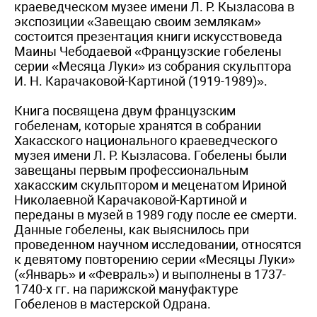
краеведческом музее имени Л. Р. Кызласова в
экспозиции «Завещаю своим землякам»
состоится презентация книги искусствоведа
Маины Чебодаевой «Французские гобелены
серии «Месяца Луки» из собрания скульптора
И. Н. Карачаковой-Картиной (1919-1989)».
Книга посвящена двум французским
гобеленам, которые хранятся в собрании
Хакасского национального краеведческого
музея имени Л. Р. Кызласова. Гобелены были
завещаны первым профессиональным
хакасским скульптором и меценатом Ириной
Николаевной Карачаковой-Картиной и
переданы в музей в 1989 году после ее смерти.
Данные гобелены, как выяснилось при
проведенном научном исследовании, относятся
к девятому повторению серии «Месяцы Луки»
(«Январь» и «Февраль») и выполнены в 1737-
1740-х гг. на парижской мануфактуре
Гобеленов в мастерской Одрана.