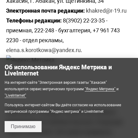
Хакасия, г. Абакан, ул. Щетинкина, 34
Электронная почта редакции:
khakred@r-19.ru
Телефоны редакции:
8(3902) 22-23-35 -
приемная, 222-248 - бухгалтерия, +7 961 743
2230 - отдел рекламы,
elena.s.korotkowa@yandex.ru
.
Об использовании Яндекс Метрика и
LiveInternet
На интернет-сайте "Электронная версия газеты "Хакасия"
используется сервис метрических программ
"Яндекс Метрика"
и
"LiveInternet"
Пользуясь интернет-сайтом Вы даёте согласие на использование
2008-2026 © Государственное автономное
метрической программы "Яндекс метрика" и LiveInternet
учреждение Республики Хакасия «Редакция
Принимаю
газеты «Хакасия». Все права защищены.