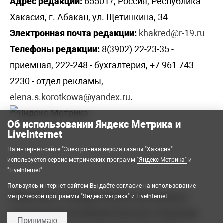
Адрес редакции:
655017, Россия, Республика
Хакасия, г. Абакан, ул. Щетинкина, 34
Электронная почта редакции:
khakred@r-19.ru
Телефоны редакции:
8(3902) 22-23-35 -
приемная, 222-248 - бухгалтерия, +7 961 743
2230 - отдел рекламы,
elena.s.korotkowa@yandex.ru
.
Об использовании Яндекс Метрика и
LiveInternet
На интернет-сайте "Электронная версия газеты "Хакасия"
используется сервис метрических программ
"Яндекс Метрика"
и
"LiveInternet"
Пользуясь интернет-сайтом Вы даёте согласие на использование
2008-2026 © Государственное автономное
метрической программы "Яндекс метрика" и LiveInternet
учреждение Республики Хакасия «Редакция
Принимаю