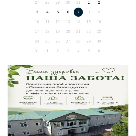
27
28
29
30
31
1
2
3
4
5
6
7
8
9
10
11
12
13
14
15
16
17
18
19
20
21
22
23
24
25
26
27
28
29
30
31
1
2
3
4
5
6