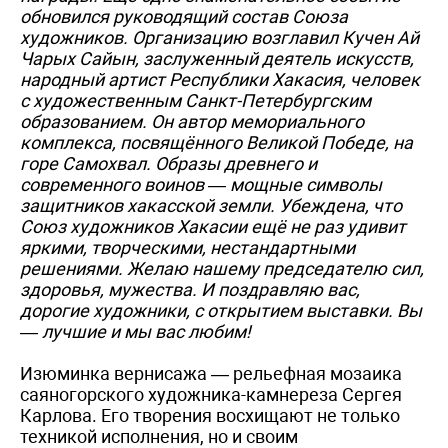
обновился руководящий состав Союза
художников. Организацию возглавил Кучен Ай
Чарых Сайын, заслуженный деятель искусств,
народный артист Республики Хакасия, человек
с художественным Санкт-Петербургским
образованием. Он автор мемориального
комплекса, посвящённого Великой Победе, на
горе Самохвал. Образы древнего и
современного воинов — мощные символы
защитников хакасской земли. Убеждена, что
Союз художников Хакасии ещё не раз удивит
яркими, творческими, нестандартными
решениями. Желаю нашему председателю сил,
здоровья, мужества. И поздравляю вас,
дорогие художники, с открытием выставки. Вы
— лучшие и мы вас любим!
Изюминка вернисажа — рельефная мозаика
саяногорского художника-камнереза Сергея
Карлова. Его творения восхищают не только
техникой исполнения, но и своим