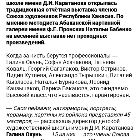
школе имени Д.И. Каратанова открылась
традиционная отчётная выставка членов
Союза художников Республики Хакасия. По
мнению методиста Абаканской картинной
галереи имени Ф.Е. Пронских Натальи Бабенко
на весенней выставке нет проходных
произведений.
Когда за кисть берутся профессионалы —
Галина Окунь, Софья Асачакова, Татьяна
Коваль, Георгий Сагалаков, Виктор Остриков,
Лидия Кутяева, Александр Тырышкин, Виталий
Кызласов, Наталья Бурнакова, Леонид
Канзычаков, Лариса Баканова, это ожидаемо.
Высокий класс, что называется, гарантирован.
— Свои пейзажи, натюрморты, портреты,
керамику, картины из войлока представили 45
мастеров,
— рассказала директор детской
художественной школы имени Д.И. Каратанова
Галина Окунь
.
— 15 из них — это члены Союза