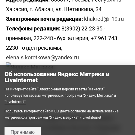
Хакасия, г. Абакан, ул. Щетинкина, 34
Электронная почта редакции:
khakred@r-19.ru
Телефоны редакции:
8(3902) 22-23-35 -
приемная, 222-248 - бухгалтерия, +7 961 743
2230 - отдел рекламы,
elena.s.korotkowa@yandex.ru
.
Об использовании Яндекс Метрика и
LiveInternet
На интернет-сайте "Электронная версия газеты "Хакасия"
используется сервис метрических программ
"Яндекс Метрика"
и
"LiveInternet"
Пользуясь интернет-сайтом Вы даёте согласие на использование
2008-2026 © Государственное автономное
метрической программы "Яндекс метрика" и LiveInternet
учреждение Республики Хакасия «Редакция
Принимаю