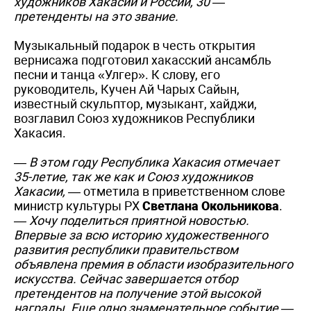
художников Хакасии и России, 30 —
претенденты на это звание.
Музыкальный подарок в честь открытия
вернисажа подготовил хакасский ансамбль
песни и танца «Улгер». К слову, его
руководитель, Кучен Ай Чарых Сайын,
известный скульптор, музыкант, хайджи,
возглавил Союз художников Республики
Хакасия.
— В этом году Республика Хакасия отмечает
35-летие, так же как и Союз художников
Хакасии, —
отметила в приветственном слове
министр культуры РХ
Светлана Окольникова
.
— Хочу поделиться приятной новостью.
Впервые за всю историю художественного
развития республики правительством
объявлена премия в области изобразительного
искусства. Сейчас завершается отбор
претендентов на получение этой высокой
награды. Еще одно знаменательное событие —